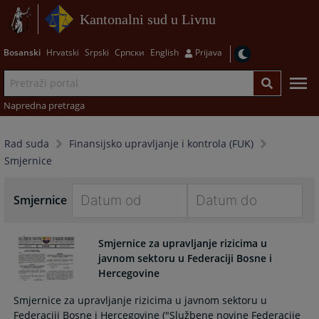
Kantonalni sud u Livnu
Bosanski
Hrvatski
Srpski
Српски
English
Prijava
Napredna pretraga
Rad suda
Finansijsko upravljanje i kontrola (FUK)
Smjernice
Smjernice
Navigate
Navigate
forward
forward
Smjernice za upravljanje rizicima u
to
to
javnom sektoru u Federaciji Bosne i
interact
interact
Hercegovine
with
with
Smjernice za upravljanje rizicima u javnom sektoru u
the
the
Federaciji Bosne i Hercegovine ("Službene novine Federacije
calendar
calendar