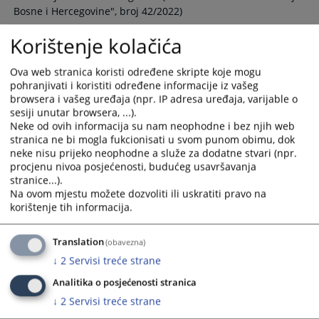
Bosne i Hercegovine", broj 42/2022)
and
and
select
select
Korištenje kolačića
a
a
date.
date.
Ova web stranica koristi određene skripte koje mogu
Press
Press
pohranjivati i koristiti određene informacije iz vašeg
the
the
browsera i vašeg uređaja (npr. IP adresa uređaja, varijable o
question
question
sesiji unutar browsera, ...).
mark
mark
Neke od ovih informacija su nam neophodne i bez njih web
stranica ne bi mogla fukcionisati u svom punom obimu, dok
key
key
neke nisu prijeko neophodne a služe za dodatne stvari (npr.
to
to
procjenu nivoa posjećenosti, budućeg usavršavanja
get
get
stranice...).
the
the
Na ovom mjestu možete dozvoliti ili uskratiti pravo na
keyboard
keyboard
korištenje tih informacija.
shortcuts
shortcuts
for
for
Translation
(obavezna)
changing
changing
↓
2
Servisi treće strane
dates.
dates.
Analitika o posjećenosti stranica
↓
2
Servisi treće strane