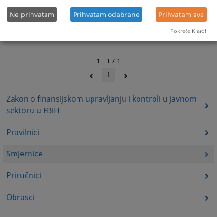
Ne prihvatam
Prihvatam odabrane
Prihvatam sve
Pokreće Klaro!
1 - 1 / 1
1
Zakon o finansijskom upravljanju i kontroli u javnom
sektoru u FBiH
Pravilnici
Smjernice
Priručnici
Obrasci