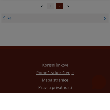
1
2
Slike
Korisni linkovi
Pomoć za korištenje
Mapa stranice
Pravila privatnosti