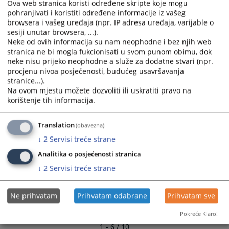
Ova web stranica koristi određene skripte koje mogu
select
select
pohranjivati i koristiti određene informacije iz vašeg
a
a
Sjednica VSTV-a u Kantonalnom sudu
browsera i vašeg uređaja (npr. IP adresa uređaja, varijable o
30.10.2008.
date.
date.
sesiji unutar browsera, ...).
Neke od ovih informacija su nam neophodne i bez njih web
Press
Press
stranica ne bi mogla fukcionisati u svom punom obimu, dok
the
the
Završna svečanost povodom završetka uvođenja CMS-a u
neke nisu prijeko neophodne a služe za dodatne stvari (npr.
question
question
sudovima Kantona 10
procjenu nivoa posjećenosti, budućeg usavršavanja
25.09.2008.
mark
mark
stranice...).
key
key
Na ovom mjestu možete dozvoliti ili uskratiti pravo na
to
to
Sud prešao na Sustav za upravljanje sudskim predmetima
korištenje tih informacija.
(CMS)
get
get
10.09.2008.
the
the
Translation
(obavezna)
keyboard
keyboard
↓
2
Servisi treće strane
shortcuts
shortcuts
Analitika o posjećenosti stranica
for
for
changing
changing
↓
2
Servisi treće strane
dates.
dates.
Ne prihvatam
Prihvatam odabrane
Prihvatam sve
Pokreće Klaro!
1 - 6 / 10