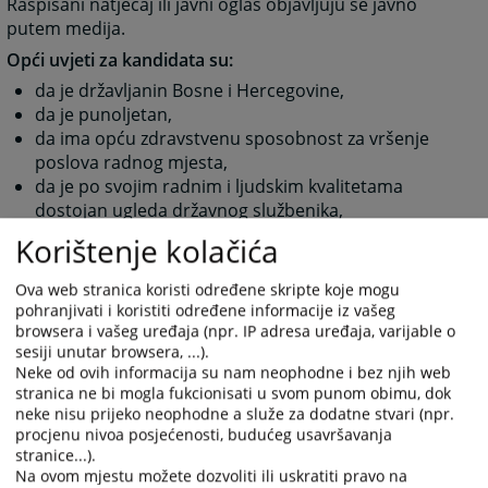
Raspisani natječaj ili javni oglas objavljuju se javno
putem medija.
Opći uvjeti za kandidata su:
da je državljanin Bosne i Hercegovine,
da je punoljetan,
da ima opću zdravstvenu sposobnost za vršenje
poslova radnog mjesta,
da je po svojim radnim i ljudskim kvalitetama
dostojan ugleda državnog službenika,
da nije osuđivan za kazneno djelo na bezuvjetnu
Korištenje kolačića
kaznu zatvora od najmanje šest mjeseci ili za
kazneno djelo koje ga čini nepodobnim za
Ova web stranica koristi određene skripte koje mogu
obavljanje poslova u sudu i
pohranjivati i koristiti određene informacije iz vašeg
da ispunjava druge uvjete utvrđene zakonom,
browsera i vašeg uređaja (npr. IP adresa uređaja, varijable o
sesiji unutar browsera, ...).
drugim propisima ili aktom o unutarnjem
Neke od ovih informacija su nam neophodne i bez njih web
ustrojstvu i sistematizaciji radnih mjesta u sudu.
stranica ne bi mogla fukcionisati u svom punom obimu, dok
neke nisu prijeko neophodne a služe za dodatne stvari (npr.
Posebni uvjeti za kandidata su:
procjenu nivoa posjećenosti, budućeg usavršavanja
da posjeduje odgovarajuću školsku spremu,
stranice...).
da posjeduje odgovarajuće radno iskustvo i
Na ovom mjestu možete dozvoliti ili uskratiti pravo na