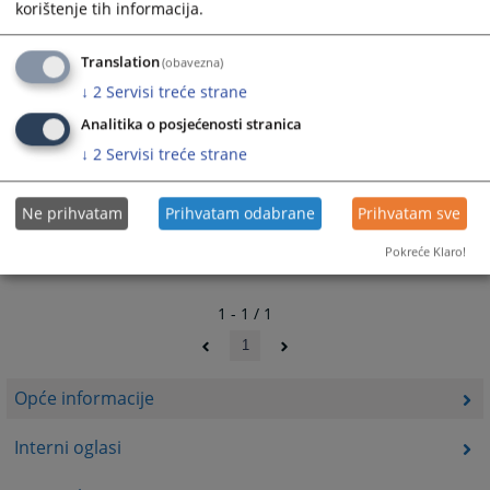
da ima položen pravosudni ili stručni ispit.
korištenje tih informacija.
Sve zamolbe za prijem u radni odnos predaju se u
Translation
(obavezna)
uredu broj 211, tj. prijemnom uredu (pisarnici) suda.
↓
2
Servisi treće strane
2820
PREGLEDA
Analitika o posjećenosti stranica
↓
2
Servisi treće strane
Ne prihvatam
Prihvatam odabrane
Prihvatam sve
Pokreće Klaro!
1 - 1 / 1
1
Opće informacije
Interni oglasi