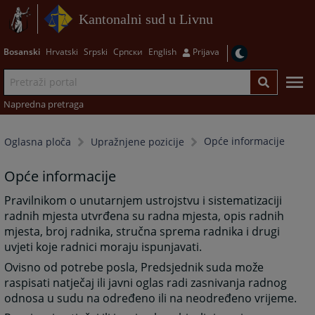
Kantonalni sud u Livnu
Bosanski
Hrvatski
Srpski
Српски
English
Prijava
Napredna pretraga
Opće informacije
Oglasna ploča
Upražnjene pozicije
Opće informacije
Pravilnikom o unutarnjem ustrojstvu i sistematizaciji
radnih mjesta utvrđena su radna mjesta, opis radnih
mjesta, broj radnika, stručna sprema radnika i drugi
uvjeti koje radnici moraju ispunjavati.
Ovisno od potrebe posla, Predsjednik suda može
raspisati natječaj ili javni oglas radi zasnivanja radnog
odnosa u sudu na određeno ili na neodređeno vrijeme.