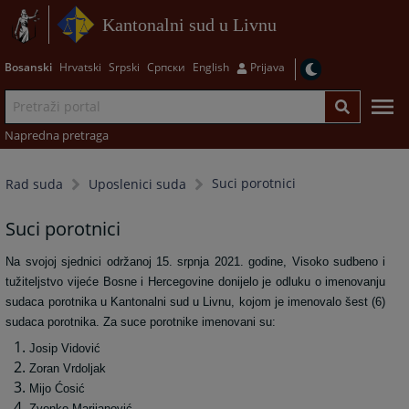
Kantonalni sud u Livnu
Bosanski
Hrvatski
Srpski
Српски
English
Prijava
Napredna pretraga
Suci porotnici
Rad suda
Uposlenici suda
Suci porotnici
Na svojoj sjednici održanoj 15. srpnja 2021. godine, Visoko sudbeno i
tužiteljstvo vijeće Bosne i Hercegovine donijelo je odluku o imenovanju
sudaca porotnika u Kantonalni sud u Livnu, kojom je imenovalo šest (6)
sudaca porotnika. Za suce porotnike imenovani su:
Josip Vidović
Zoran Vrdoljak
Mijo Ćosić
Zvonko Marijanović