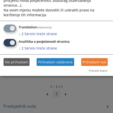
procjenu nivoa posjećenosti, budućeg usavršavanja
stranice...).
Na ovom mjestu možete dozvoliti ili uskratiti pravo na
korištenje tih informacija.
Prateći dokumenti
Translation
(obavezna)
Odluka o imenovanju sudaca porotnika – 15 07 2021
↓
2
Servisi treće strane
Analitika o posjećenosti stranica
↓
2
Servisi treće strane
Ne prihvatam
Prihvatam odabrane
Prihvatam sve
Pokreće Klaro!
1 - 1 / 1
1
Predsjednik suda