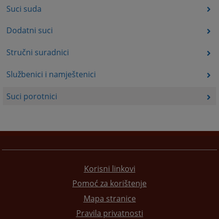
Suci suda
Dodatni suci
Stručni suradnici
Službenici i namještenici
Suci porotnici
Korisni linkovi
Pomoć za korištenje
Mapa stranice
Pravila privatnosti