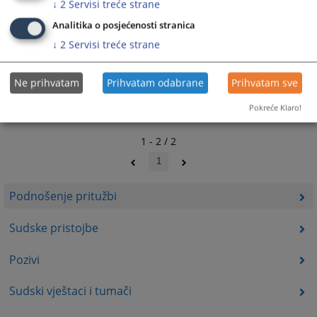
↓
2
Servisi treće strane
Analitika o posjećenosti stranica
↓
2
Servisi treće strane
Ne prihvatam
Prihvatam odabrane
Prihvatam sve
Pokreće Klaro!
1 - 2 / 2
1
Podnošenje pritužbi
Sudske pristojbe
Pozivi
Sudski vještaci i tumači