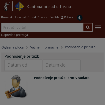
Kantonalni sud u Livnu
Bosanski
Hrvatski
Srpski
Српски
English
Prijava
Napredna pretraga
Podnošenje pritužbi
Oglasna ploča
Važne informacije
Podnošenje pritužbi
Navigate
Navigate
Podnošenje pritužbi protiv sudaca
forward
forward
to
to
interact
interact
with
with
the
the
calendar
calendar