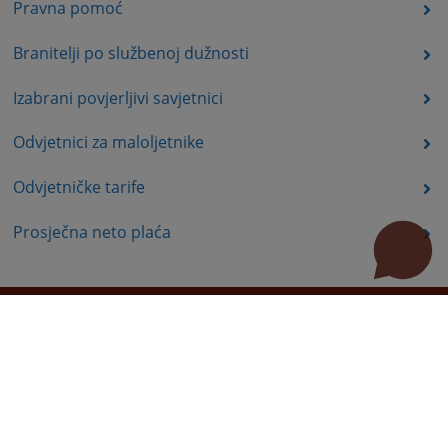
Pravna pomoć
Branitelji po službenoj dužnosti
Izabrani povjerljivi savjetnici
Odvjetnici za maloljetnike
Odvjetničke tarife
Prosječna neto plaća
Korisni linkovi
Pomoć za korištenje
Mapa stranice