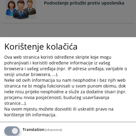
Podnošenje pritužbi protiv uposlenika
and
and
select
select
a
a
date.
date.
Press
Press
the
the
Korištenje kolačića
question
question
mark
mark
Ova web stranica koristi određene skripte koje mogu
key
key
pohranjivati i koristiti određene informacije iz vašeg
to
to
browsera i vašeg uređaja (npr. IP adresa uređaja, varijable o
get
get
sesiji unutar browsera, ...).
the
the
Neke od ovih informacija su nam neophodne i bez njih web
keyboard
keyboard
stranica ne bi mogla fukcionisati u svom punom obimu, dok
shortcuts
shortcuts
neke nisu prijeko neophodne a služe za dodatne stvari (npr.
procjenu nivoa posjećenosti, budućeg usavršavanja
for
for
stranice...).
changing
changing
Na ovom mjestu možete dozvoliti ili uskratiti pravo na
dates.
dates.
korištenje tih informacija.
Translation
(obavezna)