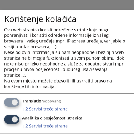
select
select
a
a
Korištenje kolačića
date.
date.
Press
Press
Ova web stranica koristi određene skripte koje mogu
the
the
pohranjivati i koristiti određene informacije iz vašeg
question
question
browsera i vašeg uređaja (npr. IP adresa uređaja, varijable o
mark
mark
sesiji unutar browsera, ...).
key
key
Neke od ovih informacija su nam neophodne i bez njih web
stranica ne bi mogla fukcionisati u svom punom obimu, dok
to
to
neke nisu prijeko neophodne a služe za dodatne stvari (npr.
get
get
procjenu nivoa posjećenosti, budućeg usavršavanja
the
the
stranice...).
keyboard
keyboard
Na ovom mjestu možete dozvoliti ili uskratiti pravo na
shortcuts
shortcuts
korištenje tih informacija.
for
for
changing
changing
Translation
(obavezna)
dates.
dates.
↓
2
Servisi treće strane
Analitika o posjećenosti stranica
↓
2
Servisi treće strane