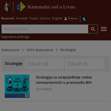
Kantonalni sud u Livnu
Bosanski
Hrvatski
Srpski
Српски
English
Prijava
Napredna pretraga
Strategije
Dokumenti
VSTV dokumenti
Strategije
Navigate
Navigate
Strategija za unaprjeđenje rodne
forward
forward
ravnopravnosti u pravosuđu BiH
to
to
interact
interact
29.10.2020.
with
with
the
the
calendar
calendar
and
and