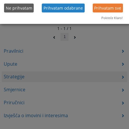
Ne prihvatam
Prihvatam odabrane
Prihvatam sve
Pokreće Klaro!
1 - 1 / 1
1
Pravilnici
Upute
Strategije
Smjernice
Priručnici
Izvješća o imovini i interesima