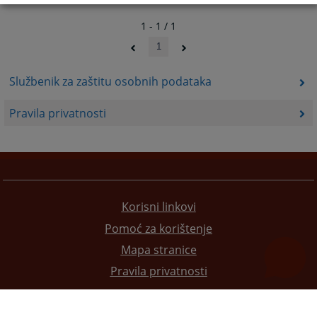
1 - 1 / 1
1
Službenik za zaštitu osobnih podataka
Pravila privatnosti
Korisni linkovi
Pomoć za korištenje
Mapa stranice
Pravila privatnosti