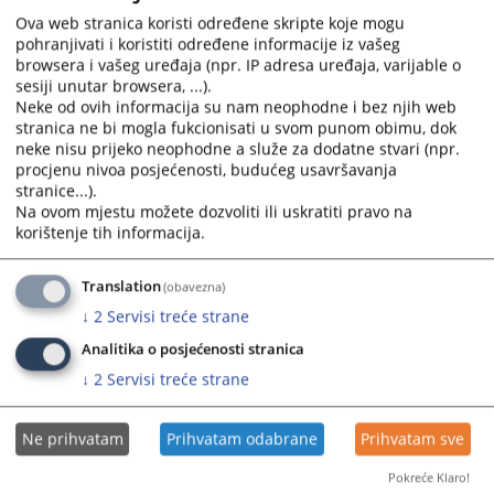
svim osobama, čije osobne podatke obrađuje, pruži osnovne
calendar
calendar
Ova web stranica koristi određene skripte koje mogu
informacije o navedenoj obradi na transparentan način.
pohranjivati i koristiti određene informacije iz vašeg
and
and
06.10.2025.
browsera i vašeg uređaja (npr. IP adresa uređaja, varijable o
select
select
sesiji unutar browsera, ...).
a
a
Neke od ovih informacija su nam neophodne i bez njih web
date.
date.
stranica ne bi mogla fukcionisati u svom punom obimu, dok
Press
Press
neke nisu prijeko neophodne a služe za dodatne stvari (npr.
the
the
procjenu nivoa posjećenosti, budućeg usavršavanja
question
question
stranice...).
Na ovom mjestu možete dozvoliti ili uskratiti pravo na
mark
mark
korištenje tih informacija.
key
key
to
to
get
get
Translation
(obavezna)
the
the
↓
2
Servisi treće strane
keyboard
keyboard
Analitika o posjećenosti stranica
shortcuts
shortcuts
↓
2
Servisi treće strane
for
for
changing
changing
dates.
dates.
Ne prihvatam
Prihvatam odabrane
Prihvatam sve
Pokreće Klaro!