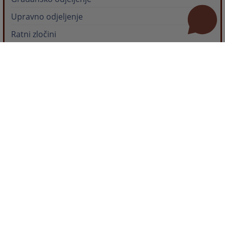
Upravno odjeljenje
Ratni zločini
Revidirana državna strategija za rad
na predmetima ratnih zločina
Revidirana državna strategija za rad na
predmetima ratnih zločina
06.10.2020.
Specifična pitanja
Instrukcija za uplatu javnih prihoda iz