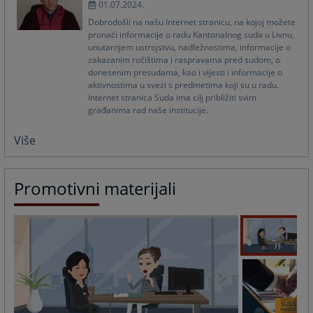
01.07.2024.
Dobrodošli na našu Internet stranicu, na kojoj možete
pronaći informacije o radu Kantonalnog suda u Livnu,
unutarnjem ustrojstvu, nadležnostima, informacije o
zakazanim ročištima i raspravama pred sudom, o
donesenim presudama, kao i vijesti i informacije o
aktivnostima u svezi s predmetima koji su u radu.
Internet stranica Suda ima cilj približiti svim
građanima rad naše institucije.
Više
Promotivni materijali