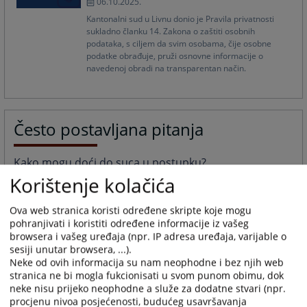
06.10.2025.
Kantonalni sud u Livnu donio je Pravila privatnosti
sukladno članku 14. Zakona o zaštiti osobnih
podataka, s ciljem da svim osobama, čije osobne
podatke obrađuje, pruži osnovne informacije o
navedenoj obradi na transparentan način.
Često postavljana pitanja
Kako mogu doći do suca u postupku?
Do suca koji sudi u Vašem postupku nije dozvoljeno dolaziti bez poziva ili
Korištenje kolačića
bez odobrenja predsjednika suda.
24.08.2010.
Ova web stranica koristi određene skripte koje mogu
pohranjivati i koristiti određene informacije iz vašeg
browsera i vašeg uređaja (npr. IP adresa uređaja, varijable o
Kako mogu dobiti informacije o predmetu?
sesiji unutar browsera, ...).
U sudskoj pisarnici (ured broj 211, na drugome katu) nalaze se službenici
Neke od ovih informacija su nam neophodne i bez njih web
koji imaju pristup CMS aplikaciji. Kroz tu aplikaciju se vode svi postupci u
stranica ne bi mogla fukcionisati u svom punom obimu, dok
Sudu.
neke nisu prijeko neophodne a služe za dodatne stvari (npr.
24.08.2010.
procjenu nivoa posjećenosti, budućeg usavršavanja