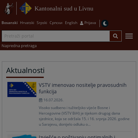
Kantonalni sud u Livnu
Bosanski
Hrvatski
Srpski
Српски
English
Prijava
Napredna pretraga
Aktualnosti
VSTV imenovao nositelje pravosudnih
funkcija
16.07.2026.
Visoko sudbeno i tužiteljsko vijeće Bosne i
Hercegovine (VSTV BiH) je tijekom drugog dana
sjednice, koja se održala 15. i 16. srpnja 2026. godine
u Sarajevu, donijelo odluku o...
Izvješće o poštivanju optimalnih i