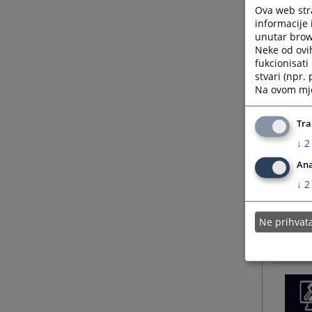
Ova web stra
informacije 
unutar brows
Neke od ovi
fukcionisat
stvari (npr.
Na ovom mjes
Tra
↓
2
Ana
↓
2
Ne prihva