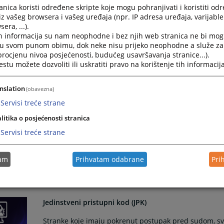
nica koristi određene skripte koje mogu pohranjivati i koristiti od
Kako popuniti platni nalog (uplatnicu)?
iz vašeg browsera i vašeg uređaja (npr. IP adresa uređaja, varijable 
era, ...).
Popunjavanje naloga za plaćanje propisano je Pravilni
h informacija su nam neophodne i bez njih web stranica ne bi mog
prihoda u Federaciji...
i u svom punom obimu, dok neke nisu prijeko neophodne a služe z
 procjenu nivoa posjećenosti, budućeg usavršavanja stranice...).
tu možete dozvoliti ili uskratiti pravo na korištenje tih informacija
Priznavanje stranih sudskih odluka
Postupak priznavanja stranih sudskih i stranih arbit
nslation
(obavezna)
subjekta (stranka u postupku ili njen univerzalni ili si
Servisi treće strane
litika o posjećenosti stranica
Kako mogu doći na razgovor kod predsjednika suda?
Servisi treće strane
Stranke koje žele prijem kod predsjednika suda potr
tam
Prihvatam odabrane
Pri
razloga za prijem kod predsjednika suda, s eventua
stranaka na koje se...
Jedinstveni pristupni kod (JPK)
Stranke koje imaju pokrenut postupak pred sudom, svo