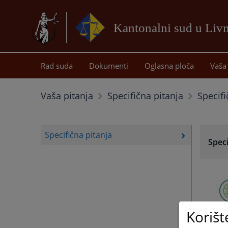
Kantonalni sud u Liv
Rad suda
Dokumenti
Oglasna ploča
Vaša 
Specifi
Vaša pitanja
Specifična pitanja
Specifična pitanja
Speci
Korišt