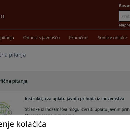
Bosan
nu
Idi
na
Napre
sadržaj
pitanja
Odnosi s javnošću
Proračuni
Sudske odluke
čna pitanja
fična pitanja
Instrukcija za uplatu javnih prihoda iz inozemstva
Stranke iz inozemstva mogu izvršiti uplatu javnih pri
Hercegbosanske županije.
enje kolačića