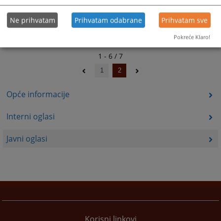
Ne prihvatam
Prihvatam odabrane
Prihvatam sve
Pokreće Klaro!
1 - 6 / 7
1
2
Opće informacije
Interni oglasi
Javni oglasi
Korisni linkovi