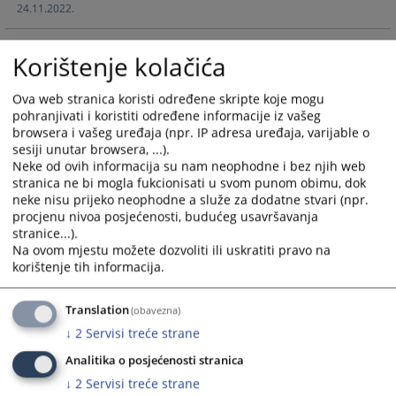
24.11.2022.
and
and
select
select
JAVNI NATJEČAJ za popunu radnog mjesta državnog
a
a
Korištenje kolačića
službenika u Kantonalnom sudu u Livnu
date.
date.
14.07.2020.
Press
Press
Ova web stranica koristi određene skripte koje mogu
the
the
pohranjivati i koristiti određene informacije iz vašeg
JAVNI OGLAS za popunu radnog mjesta namještenika
question
question
browsera i vašeg uređaja (npr. IP adresa uređaja, varijable o
(daktilograf)
sesiji unutar browsera, ...).
mark
mark
04.11.2019.
Neke od ovih informacija su nam neophodne i bez njih web
key
key
stranica ne bi mogla fukcionisati u svom punom obimu, dok
to
to
neke nisu prijeko neophodne a služe za dodatne stvari (npr.
Javni natječaj za prijem vježbenika - pripravnika u
get
get
procjenu nivoa posjećenosti, budućeg usavršavanja
Kantonalnom sudu u Livnu
the
the
stranice...).
25.06.2015.
keyboard
keyboard
Na ovom mjestu možete dozvoliti ili uskratiti pravo na
korištenje tih informacija.
shortcuts
shortcuts
JAVNI OGLAS za popunu radnog mjesta namještenika
for
for
(daktilograf)
changing
changing
Translation
(obavezna)
05.02.2015.
dates.
dates.
↓
2
Servisi treće strane
Analitika o posjećenosti stranica
↓
2
Servisi treće strane