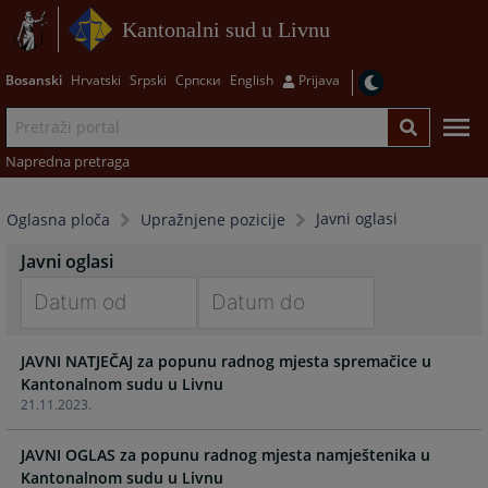
Kantonalni sud u Livnu
Bosanski
Hrvatski
Srpski
Српски
English
Prijava
Napredna pretraga
Javni oglasi
Oglasna ploča
Upražnjene pozicije
Javni oglasi
Navigate
Navigate
JAVNI NATJEČAJ za popunu radnog mjesta spremačice u
forward
forward
Kantonalnom sudu u Livnu
to
to
21.11.2023.
interact
interact
with
with
JAVNI OGLAS za popunu radnog mjesta namještenika u
the
the
Kantonalnom sudu u Livnu
calendar
calendar