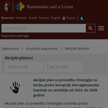
Kantonalni sud u Livnu
Bosanski
Hrvatski
Srpski
Српски
English
Prijava
Napredna pretraga
Akcijski planovi
Dokumenti
Strateški dokumenti
Akcijski planovi
Navigate
Navigate
Akcijski plan za provedbu Strategije za
forward
forward
borbu protiv korupcije Hercegbosanske
to
to
županije za razdoblje od 2024. do 2028.
interact
interact
godine
with
with
the
the
Akcijski plan za provedbu Strategije za borbu protiv
calendar
calendar