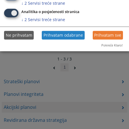
↓
2
Servisi treće strane
19.04.2022.
Analitika o posjećenosti stranica
↓
2
Servisi treće strane
Ne prihvatam
Prihvatam odabrane
Prihvatam sve
Pokreće Klaro!
1 - 3 / 3
1
Strateški planovi
Planovi integriteta
Akcijski planovi
Revidirana državna strategija