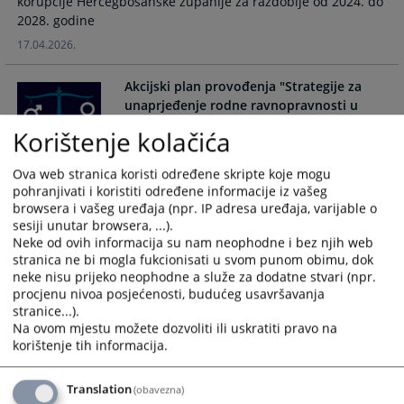
korupcije Hercegbosanske županije za razdoblje od 2024. do
and
and
2028. godine
select
select
17.04.2026.
a
a
date.
date.
Akcijski plan provođenja "Strategije za
Press
Press
unaprjeđenje rodne ravnopravnosti u
the
the
pravosuđu BiH" za razdoblje od 2025 -
Korištenje kolačića
question
question
2027. godine
mark
mark
key
key
Akcijski plan provođenja "Strategije za unaprjeđenje rodne
Ova web stranica koristi određene skripte koje mogu
pohranjivati i koristiti određene informacije iz vašeg
ravnopravnosti u pravosuđu BiH" za razdoblje od 2025 -
to
to
browsera i vašeg uređaja (npr. IP adresa uređaja, varijable o
2027. godine
get
get
sesiji unutar browsera, ...).
the
the
30.01.2025.
Neke od ovih informacija su nam neophodne i bez njih web
keyboard
keyboard
stranica ne bi mogla fukcionisati u svom punom obimu, dok
shortcuts
shortcuts
neke nisu prijeko neophodne a služe za dodatne stvari (npr.
Akcijski plan provođenja "Strategije za
for
for
procjenu nivoa posjećenosti, budućeg usavršavanja
unaprjeđenje rodne ravnopravnosti u
stranice...).
changing
changing
pravosuđu BiH" za razdoblje od 2022 -
Na ovom mjestu možete dozvoliti ili uskratiti pravo na
dates.
dates.
2024. godine
korištenje tih informacija.
Akcijski plan provođenja "Strategije za unaprjeđenje rodne
ravnopravnosti u pravosuđu BiH" za razdoblje od 2022 -
Translation
(obavezna)
2024. godine