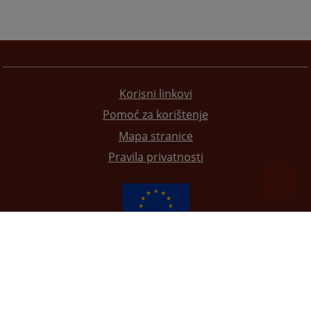
Korisni linkovi
Pomoć za korištenje
Mapa stranice
Pravila privatnosti
Redizajn web stranice je finansirala Evropska unija. Za njen sadržaj isključivo je odgovorno
Visoko sudsko i tužilačko vijeće BiH i ona ne odražava nužno stavove Evropske unije.