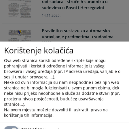
rad sudaca i stručnih suradnika u
select
select
sudovima u Bosni i Hercegovini
a
a
14.11.2025.
date.
date.
Press
Press
the
the
Pravilnik o sustavu za automatsko
upravljanje predmetima u sudovima
question
question
(CMS)
mark
mark
Korištenje kolačića
key
key
28.07.2023.
to
to
Ova web stranica koristi određene skripte koje mogu
get
get
Pravilnik o mentorstvu za
pohranjivati i koristiti određene informacije iz vašeg
the
the
browsera i vašeg uređaja (npr. IP adresa uređaja, varijable o
novoimenovane suce i stručne suradnike
keyboard
keyboard
sesiji unutar browsera, ...).
koje imenuje VSTV BiH
shortcuts
shortcuts
Neke od ovih informacija su nam neophodne i bez njih web
23.12.2022.
for
for
stranica ne bi mogla fukcionisati u svom punom obimu, dok
neke nisu prijeko neophodne a služe za dodatne stvari (npr.
changing
changing
procjenu nivoa posjećenosti, budućeg usavršavanja
dates.
dates.
Pravilnik o održavanju wеb stranica
stranice...).
pravosudnih institucija u okviru
Na ovom mjestu možete dozvoliti ili uskratiti pravo na
Pravosudnog portala
korištenje tih informacija.
24.11.2010.