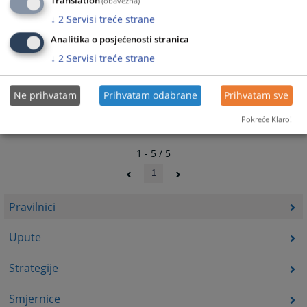
Translation
(obavezna)
↓
2
Servisi treće strane
Analitika o posjećenosti stranica
↓
2
Servisi treće strane
Ne prihvatam
Prihvatam odabrane
Prihvatam sve
Pokreće Klaro!
1 - 5 / 5
1
Pravilnici
Upute
Strategije
Smjernice