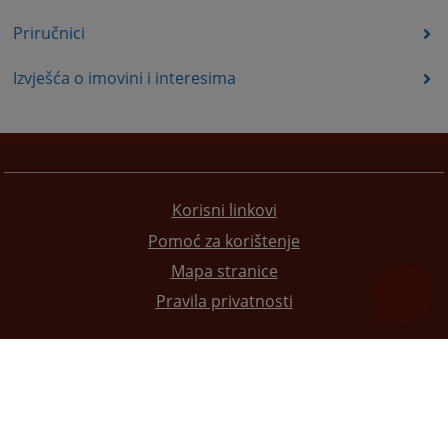
Priručnici
Izvješća o imovini i interesima
Korisni linkovi
Pomoć za korištenje
Mapa stranice
Pravila privatnosti
Redizajn web stranice je finansirala Evropska unija. Za njen sadržaj isključivo je odgovorno
Visoko sudsko i tužilačko vijeće BiH i ona ne odražava nužno stavove Evropske unije.