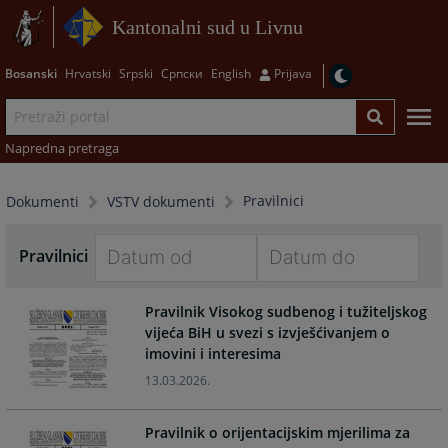
Kantonalni sud u Livnu
Bosanski
Hrvatski
Srpski
Српски
English
Prijava
Napredna pretraga
Pravilnici
Dokumenti
VSTV dokumenti
Pravilnici
Navigate
Navigate
Pravilnik Visokog sudbenog i tužiteljskog
forward
forward
vijeća BiH u svezi s izvješćivanjem o
to
to
imovini i interesima
interact
interact
with
with
13.03.2026.
the
the
calendar
calendar
Pravilnik o orijentacijskim mjerilima za
and
and