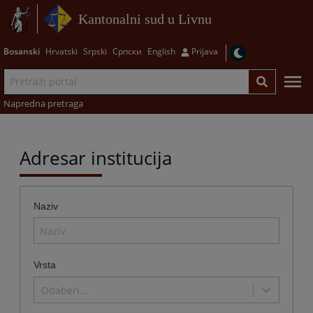
Kantonalni sud u Livnu
Bosanski
Hrvatski
Srpski
Српски
English
Prijava
Napredna pretraga
Adresar institucija
Naziv
Vrsta
Odaberi...