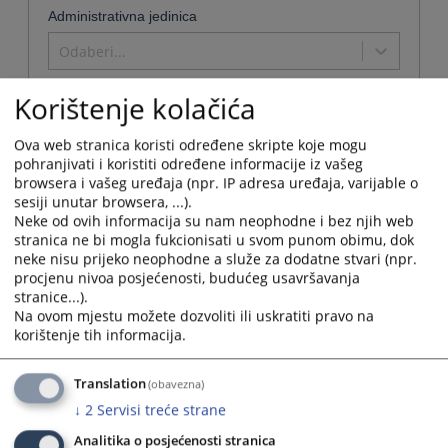
Administrativna jedinica
Odaberi...
Korištenje kolačića
Ova web stranica koristi određene skripte koje mogu
Naziv
pohranjivati i koristiti određene informacije iz vašeg
Kantonalni sud u Livnu
browsera i vašeg uređaja (npr. IP adresa uređaja, varijable o
sesiji unutar browsera, ...).
Naziv institucije:
Kantonalni sud u Livnu
Neke od ovih informacija su nam neophodne i bez njih web
Adresa:
Trg branitelja 2, 80101 Livno
stranica ne bi mogla fukcionisati u svom punom obimu, dok
neke nisu prijeko neophodne a služe za dodatne stvari (npr.
Telefon:
034 202 182 - predsjednik suda
procjenu nivoa posjećenosti, budućeg usavršavanja
Telefaks:
034 202 182
stranice...).
Adresa elektronske pošte:
ksud-livno@pravosudje.ba
Na ovom mjestu možete dozvoliti ili uskratiti pravo na
Web stranica:
https://ksud-livno.pravosudje.ba/
korištenje tih informacija.
Radno vrijeme:
08:00-16:00
Predsjednik:
Jurica Babić
Translation
(obavezna)
Ostale informacije:
11:00-13:00 srijedom (kod predsjednika suda)
↓
2
Servisi treće strane
Osoba za odnose s javnošću:
Marija Marinčić
Analitika o posjećenosti stranica
Kontakt telefon za odnose s javnošću:
034 206 205