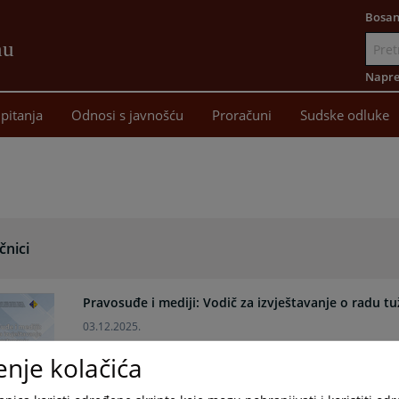
Bosan
nu
Idi
na
Napre
sadržaj
pitanja
Odnosi s javnošću
Proračuni
Sudske odluke
čnici
Pravosuđe i mediji: Vodič za izvještavanje o radu tu
03.12.2025.
enje kolačića