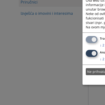
Ova web stra
Priručnici
informacije 
unutar brows
Izvješća o imovini i interesima
Neke od ovi
fukcionisat
stvari (npr.
Na ovom mjes
Tra
↓
2
Ana
↓
2
Ne prihva