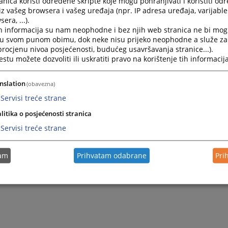
nica koristi određene skripte koje mogu pohranjivati i koristiti od
iz vašeg browsera i vašeg uređaja (npr. IP adresa uređaja, varijable 
era, ...).
h informacija su nam neophodne i bez njih web stranica ne bi mog
Priručnik za planiranje tekućeg i investicionog održ
i u svom punom obimu, dok neke nisu prijeko neophodne a služe z
programa održavanja i smjernice za projektovanje 
 procjenu nivoa posjećenosti, budućeg usavršavanja stranice...).
tu možete dozvoliti ili uskratiti pravo na korištenje tih informacija
08.11.2023.
nslation
(obavezna)
Servisi treće strane
litika o posjećenosti stranica
Servisi treće strane
tam
Prihvatam odabrane
Pri