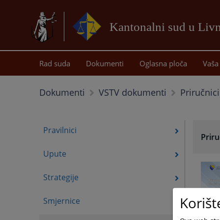
Kantonalni sud u Liv
Rad suda
Dokumenti
Oglasna ploča
Vaša 
Priručnici
Dokumenti
VSTV dokumenti
Pravilnici
Priru
Upute
Strategije
Korišt
Smjernice