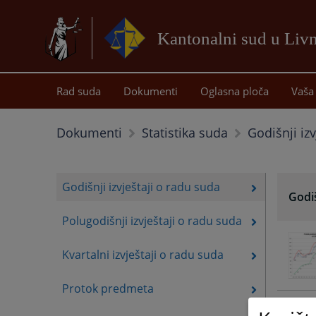
Kantonalni sud u Liv
Rad suda
Dokumenti
Oglasna ploča
Vaša 
Godišnji iz
Dokumenti
Statistika suda
Godišnji izvještaji o radu suda
Godiš
Polugodišnji izvještaji o radu suda
Kvartalni izvještaji o radu suda
Protok predmeta