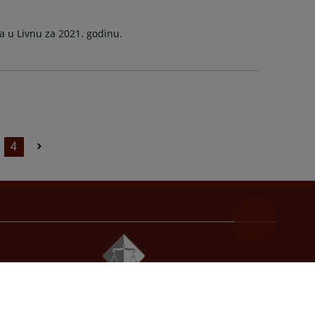
a u Livnu za 2021. godinu.
4
© 2021
Visoko sudsko i tužilačko vijeće