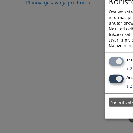
Korišt
Planovi rješavanja predmeta
Ova web stra
informacije 
unutar brows
Neke od ovi
fukcionisat
stvari (npr.
Na ovom mjes
Tra
↓
2
Ana
↓
2
Ne prihva