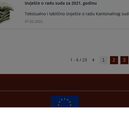
Izvješće o radu suda za 2021. godinu
Tekstualno i tablično izvješće o radu Kantonalnog sud
07.02.2022.
1 - 6 / 23
1
2
3
Redizajn web stranice je finansirala Evropska unija. Za njen sadržaj isključivo je odgovorno
Visoko sudsko i tužilačko vijeće BiH i ona ne odražava nužno stavove Evropske unije.