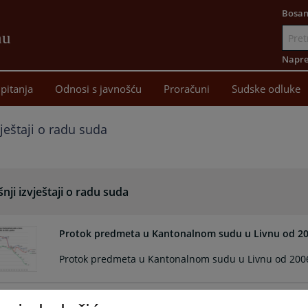
Bosan
nu
Idi
na
Napre
sadržaj
pitanja
Odnosi s javnošću
Proračuni
Sudske odluke
vještaji o radu suda
nji izvještaji o radu suda
Protok predmeta u Kantonalnom sudu u Livnu od 20
Protok predmeta u Kantonalnom sudu u Livnu od 2006
Izvješće o radu suda za 2025. godinu