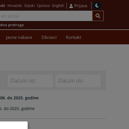
ski
Hrvatski
Srpski
Српски
English
Prijava
dna pretraga
Javne nabave
Obrasci
Kontakt
Navigate
Navigate
forward
forward
06. do 2025. godine
to
to
. do 2025. godine
interact
interact
with
with
the
the
calendar
calendar