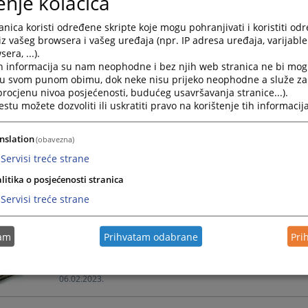
enje kolačića
Narativno i tablično izvješće o radu Kantonalnog suda
nica koristi određene skripte koje mogu pohranjivati i koristiti od
12.02.2026.
iz vašeg browsera i vašeg uređaja (npr. IP adresa uređaja, varijable 
era, ...).
h informacija su nam neophodne i bez njih web stranica ne bi mog
Izvješće o radu suda za 2024. godinu
i u svom punom obimu, dok neke nisu prijeko neophodne a služe z
 procjenu nivoa posjećenosti, budućeg usavršavanja stranice...).
Tekstualno i tablično izvješće o radu Kantonalnog sud
tu možete dozvoliti ili uskratiti pravo na korištenje tih informacija
14.02.2025.
nslation
(obavezna)
Izvješće o radu suda za 2023. godinu
Servisi treće strane
Tekstualno i tablično izvješće o radu Kantonalnog sud
litika o posjećenosti stranica
Servisi treće strane
09.02.2024.
Izvješće o radu suda za 2022. godinu
tam
Prihvatam odabrane
Pri
Tekstualno i tablično izvješće o radu Kantonalnog sud
06.02.2023.