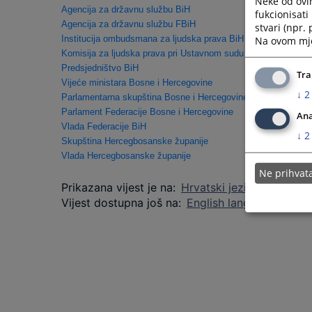
Neke od ovi
Agencija za državnu službu BiH
fukcionisat
Agencija za državnu službu FBiH
stvari (npr.
Institucija ombudsmana za ljudska prava BiH
Na ovom mjes
Komisija za ljudska prava pri Ustavnom sudu BiH
Predsjedništvo BiH
Tra
Vijeće ministara Bosne i Hercegovine
↓
2
Parlamentarna skupština Bosne i Hercegovine
Parlament Federacije Bosne i Hercegovine
Ana
Vlada Federacije BiH
↓
2
Skupština Hercegbosanske županije
Vlada Hercegbosanske županije
Ne prihva
Prikazana vijest je na
:
Hrvatski jezik
Vijest dostupna još na
:
English language