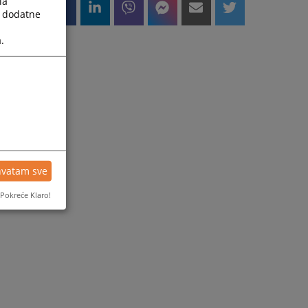
la
a dodatne
.
hvatam sve
Pokreće Klaro!