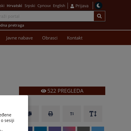
ski
Hrvatski
Srpski
Српски
English
Prijava
dna pretraga
Javne nabave
Obrasci
Kontakt
522
PREGLEDA
ređene
o sesiji