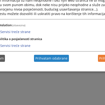
h informacija su nam neophodne i bez njih web stranica ne bi mog
i u svom punom obimu, dok neke nisu prijeko neophodne a služe z
 procjenu nivoa posjećenosti, budućeg usavršavanja stranice...).
tu možete dozvoliti ili uskratiti pravo na korištenje tih informacija
nslation
(obavezna)
Servisi treće strane
litika o posjećenosti stranica
Servisi treće strane
tam
Prihvatam odabrane
Pri