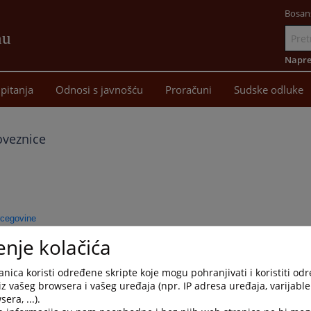
Bosan
nu
Idi
na
Napre
sadržaj
pitanja
Odnosi s javnošću
Proračuni
Sudske odluke
oveznice
rcegovine
enje kolačića
nica koristi određene skripte koje mogu pohranjivati i koristiti od
iz vašeg browsera i vašeg uređaja (npr. IP adresa uređaja, varijable 
era, ...).