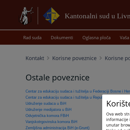
Kantonalni sud u Liv
Rad suda
Dokumenti
Oglasna ploča
Vaša 
Kontakt
Korisne poveznice
Korisne p
Ostale poveznice
Centar za edukaciju sudaca i tužitelja u Federaciji Bosne i He
Centar za edukaciju sudaca i tužitelja u Republici Srpskoj
Korišt
Udruženje sudaca u BiH
Udruženje medijatora u BiH
Ova web stra
Odvjetnička komora FBiH
informacije 
Vanjskotrgovinska komora BiH
unutar brows
Zemljišna administracija BiH (e-Grunt)