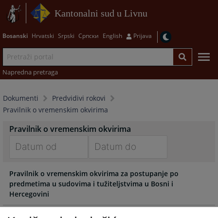
Kantonalni sud u Livnu
Bosanski
Hrvatski
Srpski
Српски
English
Prijava
Napredna pretraga
Dokumenti
Predvidivi rokovi
Pravilnik o vremenskim okvirima
Pravilnik o vremenskim okvirima
Navigate
Navigate
Pravilnik o vremenskim okvirima za postupanje po
forward
forward
predmetima u sudovima i tužiteljstvima u Bosni i
to
to
Hercegovini
interact
interact
with
with
the
the