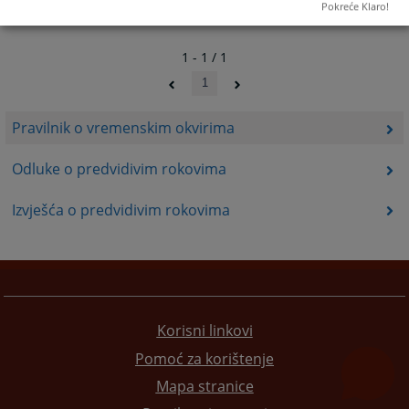
Pokreće Klaro!
1 - 1 / 1
1
Pravilnik o vremenskim okvirima
Odluke o predvidivim rokovima
Izvješća o predvidivim rokovima
Korisni linkovi
Pomoć za korištenje
Mapa stranice