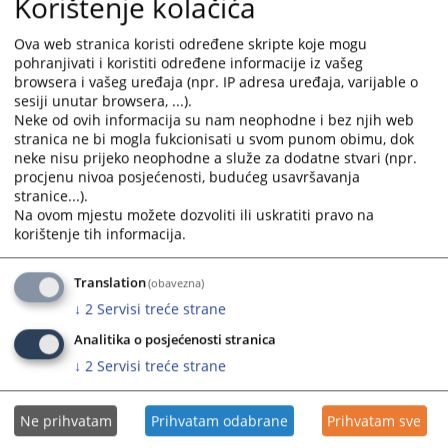
Korištenje kolačića
calendar
calendar
and
and
Ova web stranica koristi određene skripte koje mogu
pohranjivati i koristiti određene informacije iz vašeg
select
select
browsera i vašeg uređaja (npr. IP adresa uređaja, varijable o
a
a
sesiji unutar browsera, ...).
date.
date.
Neke od ovih informacija su nam neophodne i bez njih web
Press
Press
stranica ne bi mogla fukcionisati u svom punom obimu, dok
the
the
neke nisu prijeko neophodne a služe za dodatne stvari (npr.
question
question
procjenu nivoa posjećenosti, budućeg usavršavanja
mark
mark
stranice...).
Na ovom mjestu možete dozvoliti ili uskratiti pravo na
key
key
korištenje tih informacija.
to
to
get
get
the
the
Translation
(obavezna)
keyboard
keyboard
↓
2
Servisi treće strane
shortcuts
shortcuts
Analitika o posjećenosti stranica
for
for
↓
2
Servisi treće strane
changing
changing
dates.
dates.
Ne prihvatam
Prihvatam odabrane
Prihvatam sve