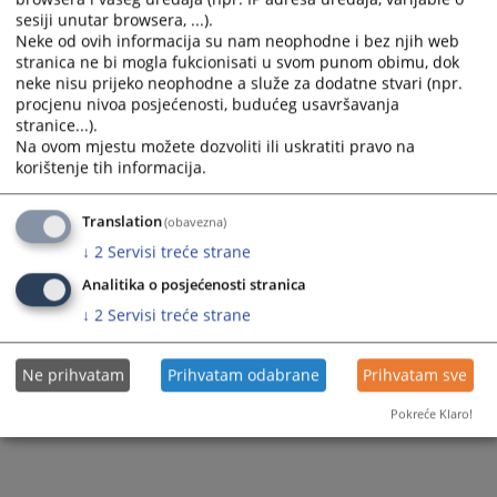
sesiji unutar browsera, ...).
kancelariji Osnovnog suda u Tesliću.
Neke od ovih informacija su nam neophodne i bez njih web
stranica ne bi mogla fukcionisati u svom punom obimu, dok
Prikazana vijest je na
:
Srpski jezik
neke nisu prijeko neophodne a služe za dodatne stvari (npr.
1132
PREGLEDA
procjenu nivoa posjećenosti, budućeg usavršavanja
stranice...).
Na ovom mjestu možete dozvoliti ili uskratiti pravo na
korištenje tih informacija.
Translation
(obavezna)
↓
2
Servisi treće strane
Analitika o posjećenosti stranica
↓
2
Servisi treće strane
Ne prihvatam
Prihvatam odabrane
Prihvatam sve
Pokreće Klaro!