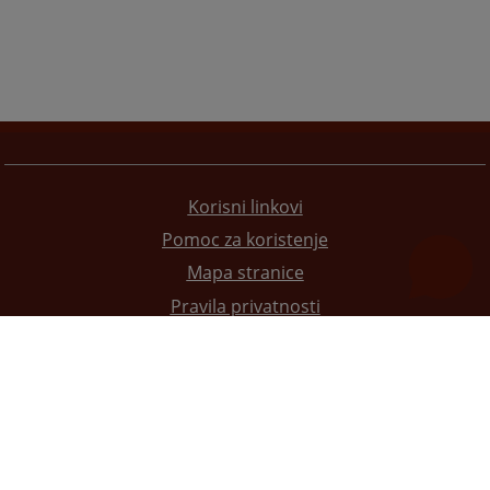
Korisni linkovi
Pomoc za koristenje
Mapa stranice
Pravila privatnosti
Redizajn web stranice je finansirala Evropska unija. Za njen sadržaj isključivo je odgovorno
Visoko sudsko i tužilačko vijeće BiH i ona ne odražava nužno stavove Evropske unije.