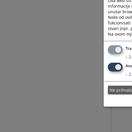
Ova web stra
informacije 
unutar brows
Neke od ovi
fukcionisat
stvari (npr.
Na ovom mjes
Tra
↓
2
Ana
↓
2
Ne prihva