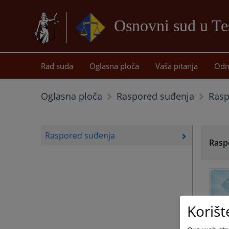
Osnovni sud u Te
Rad suda
Oglasna ploča
Vaša pitanja
Odn
Rasp
Oglasna ploča
Raspored suđenja
Raspored suđenja
Rasp
Korišt