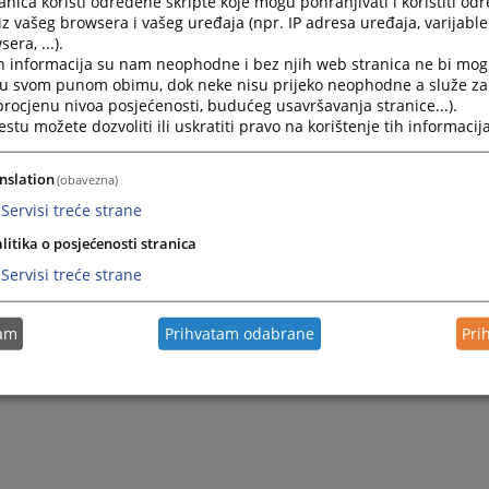
nica koristi određene skripte koje mogu pohranjivati i koristiti od
iz vašeg browsera i vašeg uređaja (npr. IP adresa uređaja, varijable 
era, ...).
h informacija su nam neophodne i bez njih web stranica ne bi mog
i u svom punom obimu, dok neke nisu prijeko neophodne a služe z
 procjenu nivoa posjećenosti, budućeg usavršavanja stranice...).
tu možete dozvoliti ili uskratiti pravo na korištenje tih informacija
nslation
(obavezna)
Servisi treće strane
litika o posjećenosti stranica
Servisi treće strane
tam
Prihvatam odabrane
Pri