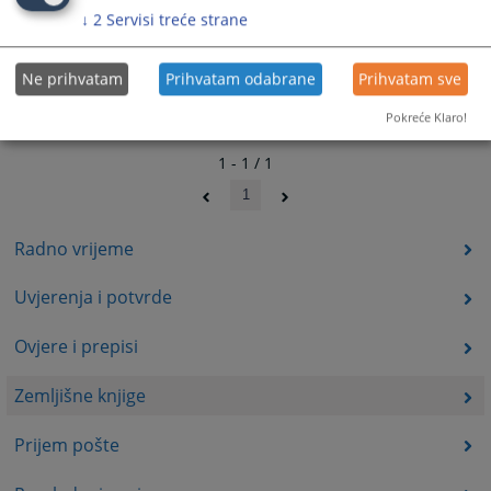
↓
2
Servisi treće strane
Ne prihvatam
Prihvatam odabrane
Prihvatam sve
Pokreće Klaro!
1 - 1 / 1
1
Radno vrijeme
Uvjerenja i potvrde
Ovjere i prepisi
Zemljišne knjige
Prijem pošte