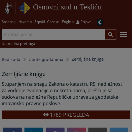
Osnovni sud u Tesliću
Bosanski
Hrvatski
Srpski
Српски
English
Prijava
Napredna pretraga
Zemljišne knjige
Rad suda
Upute građanima
Zemljišne knjige
Stupanjem na snagu Zakona o katastru RS, nadležnost
za vođenje evidencije o nekretninama, prešla je sa
sudova na nadležne Republičke uprave za geodetske i
imovinsko-pravne poslove.
1789
PREGLEDA