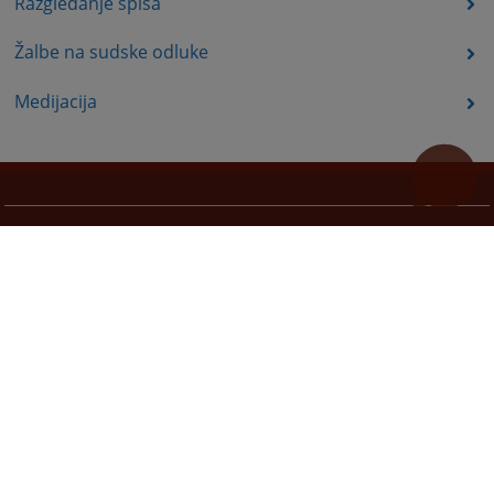
Razgledanje spisa
Žalbe na sudske odluke
Medijacija
Korisni linkovi
Pomoc za koristenje
Mapa stranice
Pravila privatnosti
Redizajn web stranice je finansirala Evropska unija. Za njen sadržaj isključivo je odgovorno
Visoko sudsko i tužilačko vijeće BiH i ona ne odražava nužno stavove Evropske unije.