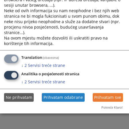
sesiji unutar browsera, ...).
Neke od ovih informacija su nam neophodne i bez njih web
stranica ne bi mogla fukcionisati u svom punom obimu, dok
neke nisu prijeko neophodne a služe za dodatne stvari (npr.
procjenu nivoa posjećenosti, budućeg usavršavanja
stranice...).
Na ovom mjestu možete dozvoliti ili uskratiti pravo na
korištenje tih informacija.
Translation
(obavezna)
↓
2
Servisi treće strane
Analitika o posjećenosti stranica
↓
2
Servisi treće strane
Ne prihvatam
Prihvatam odabrane
Prihvatam sve
Pokreće Klaro!