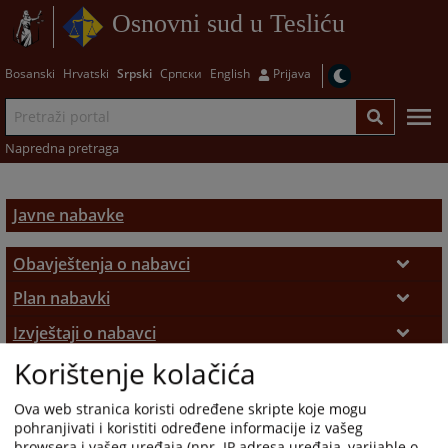
Osnovni sud u Tesliću
Bosanski
Hrvatski
Srpski
Српски
English
Prijava
Napredna pretraga
Javne nabavke
Obavještenja o nabavci
Obavještenja
Plan nabavki
Plan
Izvještaji o nabavci
Korištenje kolačića
Izvještaji
Odluke
Odluke
Ova web stranica koristi određene skripte koje mogu
pohranjivati i koristiti određene informacije iz vašeg
browsera i vašeg uređaja (npr. IP adresa uređaja, varijable o