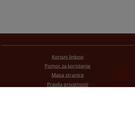
Korisni linkovi
Pomoc za koristenje
Mapa stranice
Pravila privatnosti
Redizajn web stranice je finansirala Evropska unija. Za njen sadržaj isključivo je odgovorno
Visoko sudsko i tužilačko vijeće BiH i ona ne odražava nužno stavove Evropske unije.