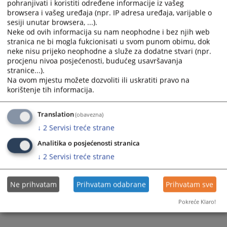
pohranjivati i koristiti određene informacije iz vašeg
browsera i vašeg uređaja (npr. IP adresa uređaja, varijable o
sesiji unutar browsera, ...).
Neke od ovih informacija su nam neophodne i bez njih web
stranica ne bi mogla fukcionisati u svom punom obimu, dok
neke nisu prijeko neophodne a služe za dodatne stvari (npr.
Trenutno nema vijesti
procjenu nivoa posjećenosti, budućeg usavršavanja
stranice...).
Na ovom mjestu možete dozvoliti ili uskratiti pravo na
korištenje tih informacija.
Translation
(obavezna)
↓
2
Servisi treće strane
Analitika o posjećenosti stranica
↓
2
Servisi treće strane
Ne prihvatam
Prihvatam odabrane
Prihvatam sve
Pokreće Klaro!