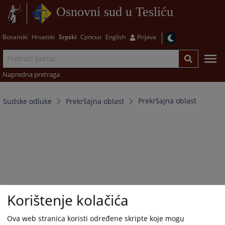
Osnovni sud u Tesliću
Bosanski
Hrvatski
Srpski
Српски
English
Prijava
Napredna pretraga
Prekršajna oblast
Sudske odluke
Prekršajna oblast
Korištenje kolačića
Ova web stranica koristi određene skripte koje mogu