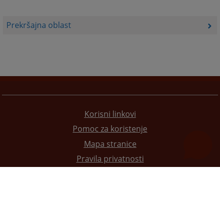
Prekršajna oblast
Korisni linkovi
Pomoc za koristenje
Mapa stranice
Pravila privatnosti
Redizajn web stranice je finansirala Evropska unija. Za njen sadržaj isključivo je odgovorno
Visoko sudsko i tužilačko vijeće BiH i ona ne odražava nužno stavove Evropske unije.