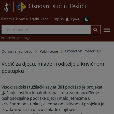
Osnovni sud u Tesliću
Bosanski
Hrvatski
Srpski
Српски
English
Prijava
Napredna pretraga
Promotivni materijali
Odnosi s javnošću
Publikacije
Vodič za djecu, mlade i roditelje u krivičnom
postupku
Visoki sudski i tužilački savjet BiH podržao je projekat
„Jačanje institucionalnih kapaciteta za unapređenje
psihosocijalne podrške djeci i maloljetnicima u
krivičnom postupku“, a jedna od aktivnosti projekta je
izrada vodiča za djecu i mlade (i njihove