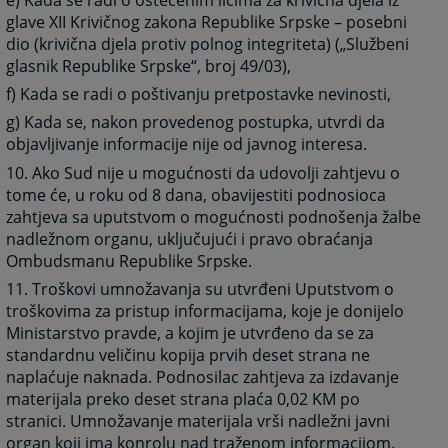
glave XII Krivičnog zakona Republike Srpske – posebni
dio (krivična djela protiv polnog integriteta) („Službeni
glasnik Republike Srpske“, broj 49/03),
f) Kada se radi o poštivanju pretpostavke nevinosti,
g) Kada se, nakon provedenog postupka, utvrdi da
objavljivanje informacije nije od javnog interesa.
10. Ako Sud nije u mogućnosti da udovolji zahtjevu o
tome će, u roku od 8 dana, obavijestiti podnosioca
zahtjeva sa uputstvom o mogućnosti podnošenja žalbe
nadležnom organu, uključujući i pravo obraćanja
Ombudsmanu Republike Srpske.
11. Troškovi umnožavanja su utvrđeni Uputstvom o
troškovima za pristup informacijama, koje je donijelo
Ministarstvo pravde, a kojim je utvrđeno da se za
standardnu veličinu kopija prvih deset strana ne
naplaćuje naknada. Podnosilac zahtjeva za izdavanje
materijala preko deset strana plaća 0,02 KM po
stranici. Umnožavanje materijala vrši nadležni javni
organ koji ima konrolu nad traženom informacijom.