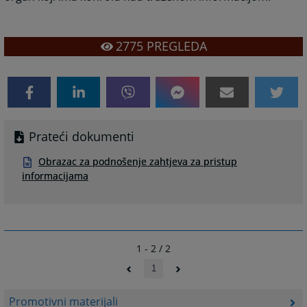
2775
PREGLEDA
Prateći dokumenti
Obrazac za podnošenje zahtjeva za pristup
informacijama
1 - 2 / 2
1
Promotivni materijali