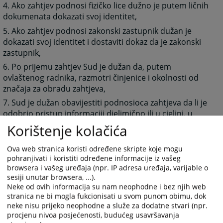
4. Ako zahtjev podnosi fizičko lice dužno je putem ličnih
dokumenata dokazati svoj identitet,
5. Ako zahtjev podnosi zakonski zastupnik dužan je
dokazati svoj identitet i dostaviti dokaz da je zakonski
zastupnik,
6. Po prijemu zahtjev Sud je dužan da, putem
ovlaštenog radnika, razmotri činjenice i okolnosti od
značaja za obradu zahtjeva,
7. Sud je dužan obavijestiti podnosioca zahtjeva da li je
odobrio pristup informaciji djelimično ili u cjelini, u
roku od 15 dana od dana prijema zahtjeva, s tim da taj
Korištenje kolačića
rok može biti produžen za 7 dana u slučajevima
predviđenim u Zakonu o slobodi pristupa
Ova web stranica koristi određene skripte koje mogu
informacijama,
pohranjivati i koristiti određene informacije iz vašeg
browsera i vašeg uređaja (npr. IP adresa uređaja, varijable o
8. Pristup informacijama obezbijediće se podnosiocu
sesiji unutar browsera, ...).
zahtjeva na jednom od zvaničnih jezika u Bosni i
Neke od ovih informacija su nam neophodne i bez njih web
Hercegovini, kao i na originalnom jeziku koji je različit
stranica ne bi mogla fukcionisati u svom punom obimu, dok
od zvaničnih jezika, ako je to moguće,
neke nisu prijeko neophodne a služe za dodatne stvari (npr.
procjenu nivoa posjećenosti, budućeg usavršavanja
9. Sud može odbiti zahtjev za pristup informacijama