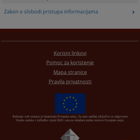
Zakon o slobodi pristupa informacijama
Korisni linkovi
Pomoc za koristenje
Mapa stranice
Pravila privatnosti
Redizajn web stranice je finansirala Evropska unija. Za njen sadržaj isključivo je odgovorno
Visoko sudsko i tužilačko vijeće BiH i ona ne odražava nužno stavove Evropske unije.