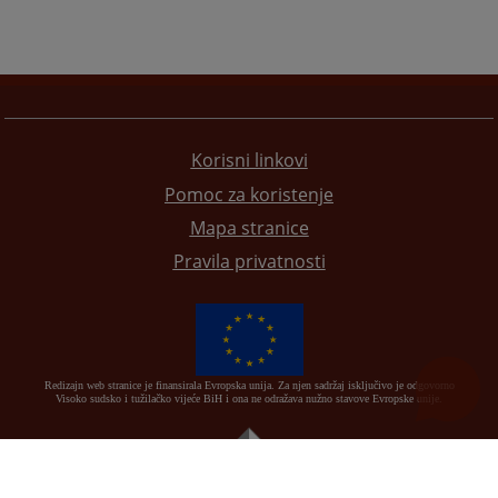
Korisni linkovi
Pomoc za koristenje
Mapa stranice
Pravila privatnosti
Redizajn web stranice je finansirala Evropska unija. Za njen sadržaj isključivo je odgovorno
Visoko sudsko i tužilačko vijeće BiH i ona ne odražava nužno stavove Evropske unije.