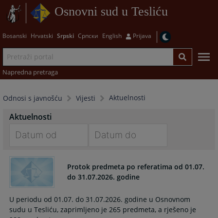
Osnovni sud u Tesliću
Bosanski
Hrvatski
Srpski
Српски
English
Prijava
Napredna pretraga
Aktuelnosti
Odnosi s javnošću
Vijesti
Aktuelnosti
Navigate
Navigate
forward
forward
Protok predmeta po referatima od 01.07.
to
to
do 31.07.2026. godine
interact
interact
with
with
U periodu od 01.07. do 31.07.2026. godine u Osnovnom
the
the
sudu u Tesliću, zaprimljeno je 265 predmeta, a rješeno je
calendar
calendar