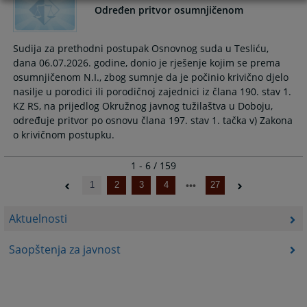
Određen pritvor osumnjičenom
Sudija za prethodni postupak Osnovnog suda u Tesliću,
dana 06.07.2026. godine, donio je rješenje kojim se prema
osumnjičenom N.I., zbog sumnje da je počinio krivično djelo
nasilje u porodici ili porodičnoj zajednici iz člana 190. stav 1.
KZ RS, na prijedlog Okružnog javnog tužilaštva u Doboju,
određuje pritvor po osnovu člana 197. stav 1. tačka v) Zakona
1 - 6 / 159
1
2
3
4
27
Aktuelnosti
Saopštenja za javnost