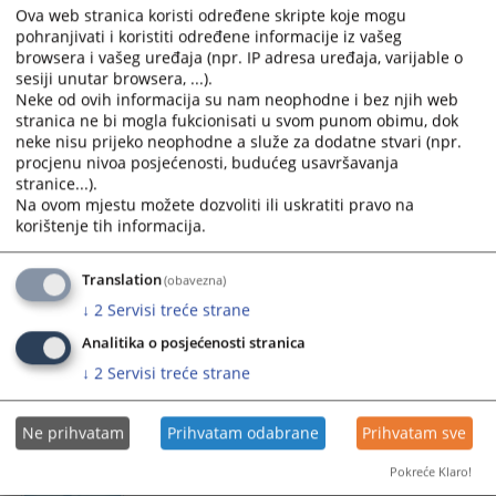
Ova web stranica koristi određene skripte koje mogu
Produžen pritvor optuženom
pohranjivati i koristiti određene informacije iz vašeg
browsera i vašeg uređaja (npr. IP adresa uređaja, varijable o
sesiji unutar browsera, ...).
Osnovni sud u Tesliću, dana 17.07.2026. godine, donio je
Neke od ovih informacija su nam neophodne i bez njih web
rješenje kojim se prema optuženom E.A., zbog krivičnog
stranica ne bi mogla fukcionisati u svom punom obimu, dok
djela neovlaštena proizvodnja i promet opojnih droga iz
neke nisu prijeko neophodne a služe za dodatne stvari (npr.
člana 207. stav 1. Krivičnog zakonika Republike Srpske, na
procjenu nivoa posjećenosti, budućeg usavršavanja
stranice...).
prijedlog Okružnog javnog tužilaštva u Doboju, produžava
Na ovom mjestu možete dozvoliti ili uskratiti pravo na
pritvor po osnovu iz člana 197. stav 1. tačka v) Zakona o
korištenje tih informacija.
krivičnom postupku RS.
Translation
(obavezna)
Izvještaj o radu suda za period od 01.01.
↓
2
Servisi treće strane
do 30.06.2026. godine
Analitika o posjećenosti stranica
↓
2
Servisi treće strane
U periodu od 01.01. do 30.06.2026. godine u Osnovnom
sudu u Tesliću zaprimljeno je 2103 predmeta, a rješeno je
1653 predmeta.
Ne prihvatam
Prihvatam odabrane
Prihvatam sve
Pokreće Klaro!