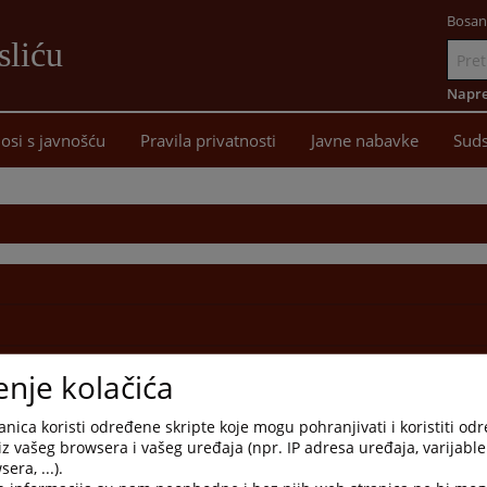
Bosan
sliću
Idi
na
Napre
sadržaj
osi s javnošću
Pravila privatnosti
Javne nabavke
Suds
enje kolačića
nica koristi određene skripte koje mogu pohranjivati i koristiti od
iz vašeg browsera i vašeg uređaja (npr. IP adresa uređaja, varijable 
era, ...).