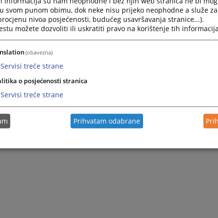
h informacija su nam neophodne i bez njih web stranica ne bi mog
i u svom punom obimu, dok neke nisu prijeko neophodne a služe z
 procjenu nivoa posjećenosti, budućeg usavršavanja stranice...).
tu možete dozvoliti ili uskratiti pravo na korištenje tih informacija
nslation
(obavezna)
Servisi treće strane
litika o posjećenosti stranica
Servisi treće strane
tam
Prihvatam odabrane
Pri