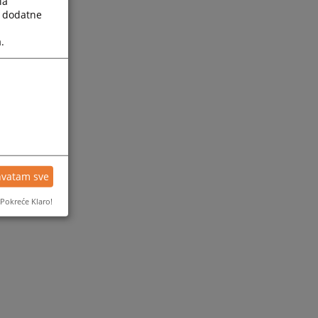
la
a dodatne
.
hvatam sve
Pokreće Klaro!