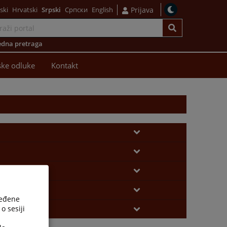
ski
Hrvatski
Srpski
Српски
English
Prijava
dna pretraga
ke odluke
Kontakt
ređene
o sesiji