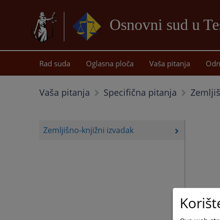
Osnovni sud u Te
Rad suda
Oglasna ploča
Vaša pitanja
Odn
Zemljiš
Vaša pitanja
Specifična pitanja
Zemljišno-knjižni izvadak
Korišt