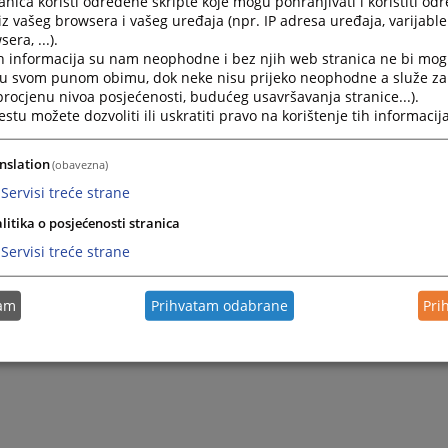
nica koristi određene skripte koje mogu pohranjivati i koristiti od
iz vašeg browsera i vašeg uređaja (npr. IP adresa uređaja, varijable 
era, ...).
h informacija su nam neophodne i bez njih web stranica ne bi mog
i u svom punom obimu, dok neke nisu prijeko neophodne a služe z
 procjenu nivoa posjećenosti, budućeg usavršavanja stranice...).
tu možete dozvoliti ili uskratiti pravo na korištenje tih informacija
nslation
(obavezna)
Servisi treće strane
Trenutno nema v
litika o posjećenosti stranica
Servisi treće strane
tam
Prihvatam odabrane
Pri