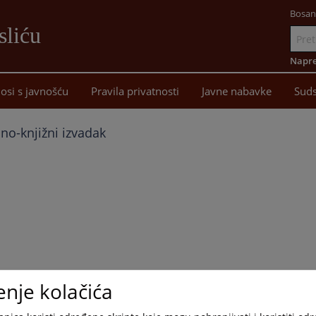
Bosan
sliću
Idi
na
Napre
sadržaj
osi s javnošću
Pravila privatnosti
Javne nabavke
Suds
no-knjižni izvadak
enje kolačića