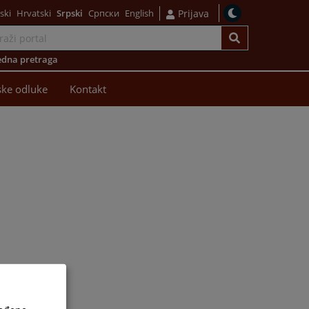
ski
Hrvatski
Srpski
Српски
English
Prijava
dna pretraga
ke odluke
Kontakt