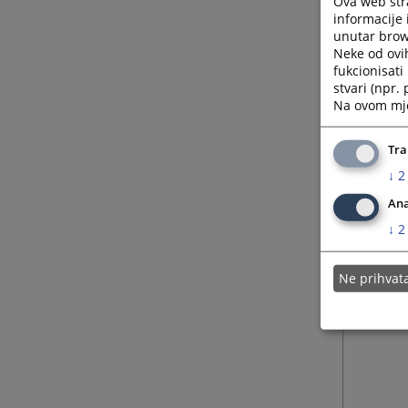
Ova web stra
informacije 
unutar brows
Neke od ovi
fukcionisat
stvari (npr.
Na ovom mjes
Tra
↓
2
Ana
↓
2
Ne prihva