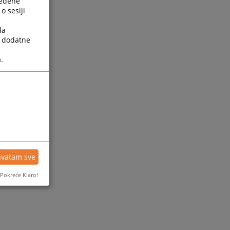
ređene
o sesiji
la
a dodatne
.
ijesti
hvatam sve
Pokreće Klaro!