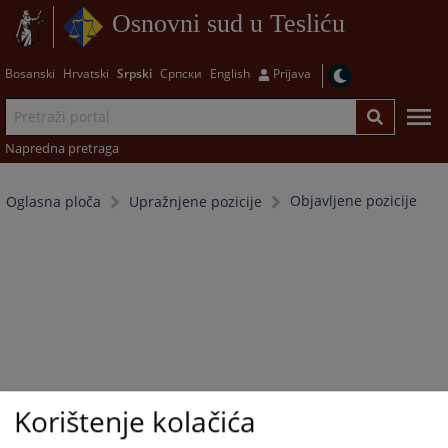
Osnovni sud u Tesliću
Bosanski
Hrvatski
Srpski
Српски
English
Prijava
Napredna pretraga
Objavljene pozicije
Oglasna ploča
Upražnjene pozicije
Korištenje kolačića