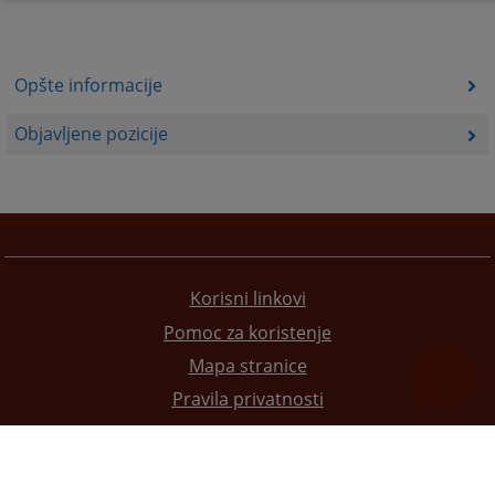
Opšte informacije
Objavljene pozicije
Korisni linkovi
Pomoc za koristenje
Mapa stranice
Pravila privatnosti