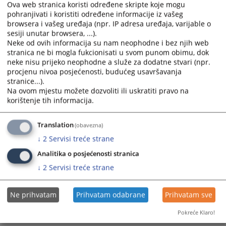
Ova web stranica koristi određene skripte koje mogu
pohranjivati i koristiti određene informacije iz vašeg
browsera i vašeg uređaja (npr. IP adresa uređaja, varijable o
sesiji unutar browsera, ...).
Neke od ovih informacija su nam neophodne i bez njih web
stranica ne bi mogla fukcionisati u svom punom obimu, dok
neke nisu prijeko neophodne a služe za dodatne stvari (npr.
Trenutno nema vijesti
procjenu nivoa posjećenosti, budućeg usavršavanja
stranice...).
Na ovom mjestu možete dozvoliti ili uskratiti pravo na
korištenje tih informacija.
Translation
(obavezna)
↓
2
Servisi treće strane
Analitika o posjećenosti stranica
↓
2
Servisi treće strane
Ne prihvatam
Prihvatam odabrane
Prihvatam sve
Pokreće Klaro!