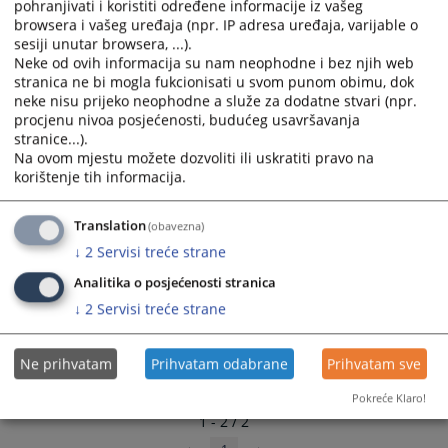
pohranjivati i koristiti određene informacije iz vašeg
select
select
browsera i vašeg uređaja (npr. IP adresa uređaja, varijable o
a
a
sesiji unutar browsera, ...).
date.
date.
Neke od ovih informacija su nam neophodne i bez njih web
stranica ne bi mogla fukcionisati u svom punom obimu, dok
Press
Press
neke nisu prijeko neophodne a služe za dodatne stvari (npr.
the
the
procjenu nivoa posjećenosti, budućeg usavršavanja
question
question
stranice...).
mark
mark
Na ovom mjestu možete dozvoliti ili uskratiti pravo na
key
key
korištenje tih informacija.
to
to
get
get
Translation
(obavezna)
the
the
↓
2
Servisi treće strane
keyboard
keyboard
shortcuts
shortcuts
Analitika o posjećenosti stranica
for
for
↓
2
Servisi treće strane
changing
changing
dates.
dates.
Ne prihvatam
Prihvatam odabrane
Prihvatam sve
Pokreće Klaro!
1 - 2 / 2