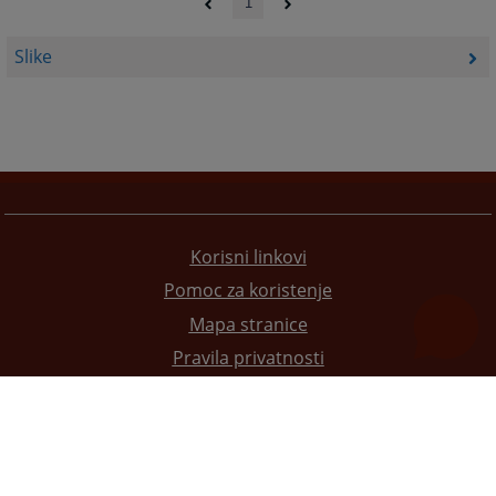
1
Slike
Korisni linkovi
Pomoc za koristenje
Mapa stranice
Pravila privatnosti
Redizajn web stranice je finansirala Evropska unija. Za njen sadržaj isključivo je odgovorno
Visoko sudsko i tužilačko vijeće BiH i ona ne odražava nužno stavove Evropske unije.