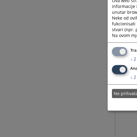
Ova web stra
informacije 
unutar brows
Neke od ovi
fukcionisat
stvari (npr.
Na ovom mjes
Tra
↓
2
Ana
↓
2
Ne prihva