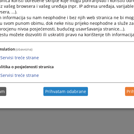
nica koristi određene skripte koje mogu pohranjivati i koristiti od
iz vašeg browsera i vašeg uređaja (npr. IP adresa uređaja, varijable 
era, ...).
h informacija su nam neophodne i bez njih web stranica ne bi mog
i u svom punom obimu, dok neke nisu prijeko neophodne a služe z
 procjenu nivoa posjećenosti, budućeg usavršavanja stranice...).
tu možete dozvoliti ili uskratiti pravo na korištenje tih informacija
nslation
(obavezna)
Servisi treće strane
litika o posjećenosti stranica
Servisi treće strane
tam
Prihvatam odabrane
Pri