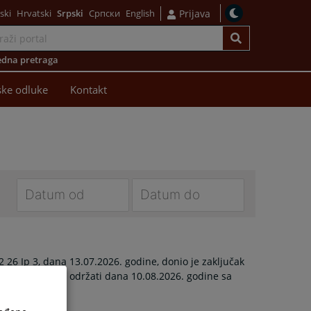
ski
Hrvatski
Srpski
Српски
English
Prijava
dna pretraga
ke odluke
Kontakt
Navigate
Navigate
forward
forward
to
to
 26 Ip 3, dana 13.07.2026. godine, donio je zaključak
interact
interact
sti, koje će se održati dana 10.08.2026. godine sa
with
with
the
the
calendar
calendar