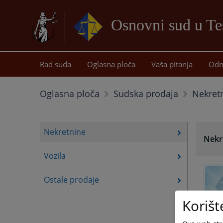
Osnovni sud u Te
Rad suda
Oglasna ploča
Vaša pitanja
Odn
Nekret
Oglasna ploča
Sudska prodaja
Nekretnine
Nekr
Vozila
Ostale prodaje
Korišt