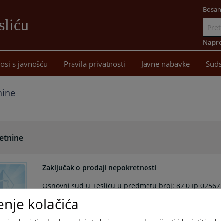
Bosan
sliću
Idi
na
Napre
sadržaj
osi s javnošću
Pravila privatnosti
Javne nabavke
Suds
nine
etnine
Zaključak o prodaji nepokretnosti
Osnovni sud u Tesliću u predmetu broj: 87 0 Ip 025672
kojim se određuje drugo ročište za prodaju nepokretno
enje kolačića