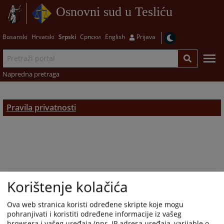
Osnovni sud u Tesliću
Bosanski
Hrvatski
Srpski
Српски
English
Prijava
Napredna pretraga
Pravila privatnosti
Korištenje kolačića
Ova web stranica koristi određene skripte koje mogu
pohranjivati i koristiti određene informacije iz vašeg
browsera i vašeg uređaja (npr. IP adresa uređaja, varijable o