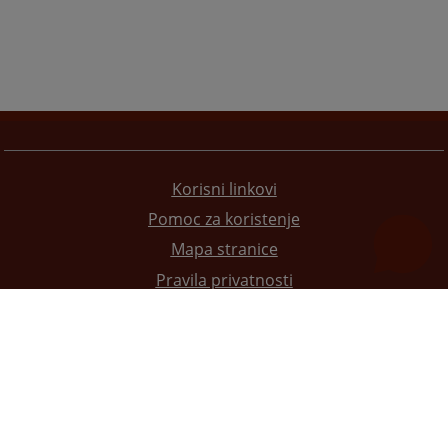
Korisni linkovi
Pomoc za koristenje
Mapa stranice
Pravila privatnosti
Redizajn web stranice je finansirala Evropska unija. Za njen sadržaj isključivo je odgovorno
Visoko sudsko i tužilačko vijeće BiH i ona ne odražava nužno stavove Evropske unije.