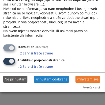
sesiji unutar browsera, ...).
Neke od ovih informacija su nam neophodne i bez njih web
stranica ne bi mogla fukcionisati u svom punom obimu, dok
neke nisu prijeko neophodne a služe za dodatne stvari (npr.
procjenu nivoa posjećenosti, budućeg usavršavanja
stranice...).
Na ovom mjestu možete dozvoliti ili uskratiti pravo na
korištenje tih informacija.
Translation
(obavezna)
↓
2
Servisi treće strane
Analitika o posjećenosti stranica
↓
2
Servisi treće strane
Ne prihvatam
Prihvatam odabrane
Prihvatam sve
Pokreće Klaro!