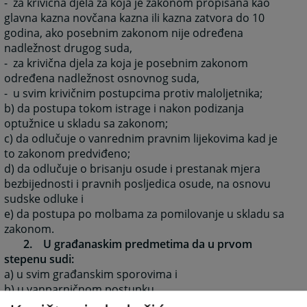
- za krivična djela za koja je zakonom propisana kao
glavna kazna novčana kazna ili kazna zatvora do 10
godina, ako posebnim zakonom nije određena
nadležnost drugog suda,
- za krivična djela za koja je posebnim zakonom
određena nadležnost osnovnog suda,
- u svim krivičnim postupcima protiv maloljetnika;
b) da postupa tokom istrage i nakon podizanja
optužnice u skladu sa zakonom;
c) da odlučuje o vanrednim pravnim lijekovima kad je
to zakonom predviđeno;
d) da odlučuje o brisanju osude i prestanak mjera
bezbijednosti i pravnih posljedica osude, na osnovu
sudske odluke i
e) da postupa po molbama za pomilovanje u skladu sa
zakonom.
2. U građanaskim predmetima da u prvom
stepenu sudi:
a) u svim građanskim sporovima i
b) u vanparničnom postupku.
3. U drugim predmetima: