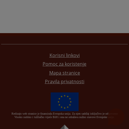
Korisni linkovi
Pomoc za koristenje
Mapa stranice
Pravila privatnosti
Redizajn web stranice je finansirala Evropska unija. Za njen sadržaj isključivo je odgovorno
Visoko sudsko i tužilačko vijeće BiH i ona ne odražava nužno stavove Evropske unije.