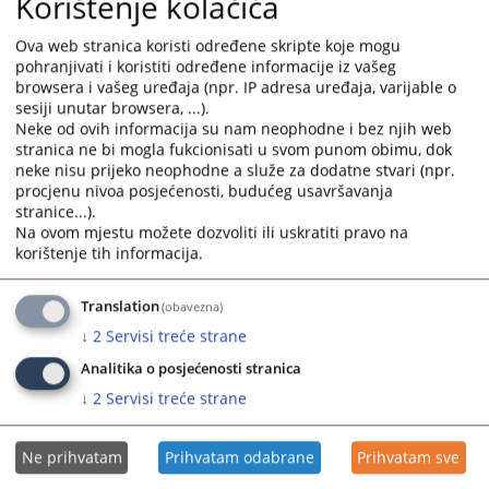
Korištenje kolačića
a) da sprovodi izvršni postupak, ako zakonom nije
drugačije određeno;
Ova web stranica koristi određene skripte koje mogu
b) da određuje mjere obezbjeđenja, ako zakonom nije
pohranjivati i koristiti određene informacije iz vašeg
browsera i vašeg uređaja (npr. IP adresa uređaja, varijable o
drugačije određeno;
sesiji unutar browsera, ...).
c) da rješava u posebnim postupcima, ako zakonom
Neke od ovih informacija su nam neophodne i bez njih web
nije drugačije određeno;
stranica ne bi mogla fukcionisati u svom punom obimu, dok
d) da obavlja zemljišno-knjižne poslove, u skladu sa
neke nisu prijeko neophodne a služe za dodatne stvari (npr.
zakonom;
procjenu nivoa posjećenosti, budućeg usavršavanja
e) da pruža pravnu pomoć sudovima u Bosni i
stranice...).
Na ovom mjestu možete dozvoliti ili uskratiti pravo na
Hercegovini;
korištenje tih informacija.
f) da vrši poslove međunarodne pravne pomoći, ako
zakonom nije određeno da neke od tih poslova vrši
okružni sud;
Translation
(obavezna)
g) da vrši poslove upisa u registar pravnih lica i
↓
2
Servisi treće strane
samostalnih preduzetnika ako je to zakonom utvrđeno;
Analitika o posjećenosti stranica
h) da vrši druge poslove određene zakonom.
↓
2
Servisi treće strane
3018
PREGLEDA
Ne prihvatam
Prihvatam odabrane
Prihvatam sve