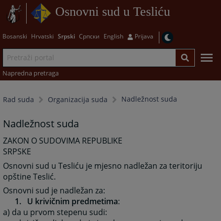
Osnovni sud u Tesliću
Bosanski
Hrvatski
Srpski
Српски
English
Prijava
Napredna pretraga
Nadležnost suda
Rad suda
Organizacija suda
Nadležnost suda
ZAKON O SUDOVIMA REPUBLIKE
SRPSKE
Osnovni sud u Tesliću je mjesno nadležan za teritoriju
opštine Teslić.
Osnovni sud je nadležan za:
1. U krivičnim predmetima
:
a) da u prvom stepenu sudi: