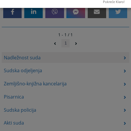
Pokreće Klaro!
1 - 1 / 1
1
Nadležnost suda
Sudska odjeljenja
Zemljišno-knjižna kancelarija
Pisarnica
Sudska policija
Akti suda