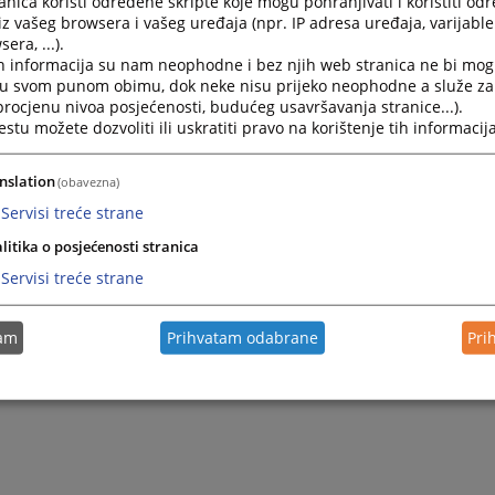
nica koristi određene skripte koje mogu pohranjivati i koristiti od
iz vašeg browsera i vašeg uređaja (npr. IP adresa uređaja, varijable 
era, ...).
h informacija su nam neophodne i bez njih web stranica ne bi mog
i u svom punom obimu, dok neke nisu prijeko neophodne a služe z
 procjenu nivoa posjećenosti, budućeg usavršavanja stranice...).
tu možete dozvoliti ili uskratiti pravo na korištenje tih informacija
nslation
(obavezna)
Servisi treće strane
litika o posjećenosti stranica
Servisi treće strane
tam
Prihvatam odabrane
Pri