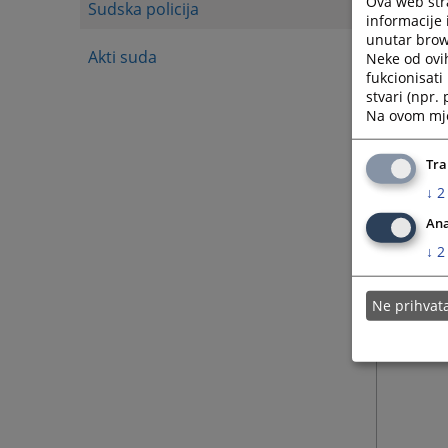
Ova web stra
Sudska policija
informacije 
unutar brows
Akti suda
Neke od ovi
fukcionisat
stvari (npr.
Na ovom mjes
Tra
↓
2
Ana
↓
2
Ne prihva