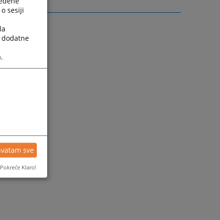
ređene
o sesiji
la
a dodatne
.
hvatam sve
Pokreće Klaro!