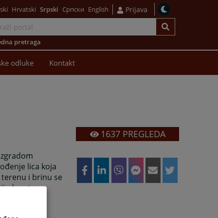
ski
Hrvatski
Srpski
Српски
English
Prijava
dna pretraga
ke odluke
Kontakt
1637
PREGLEDA
d zgradom
ođenje lica koja
 terenu i brinu se
bijednost