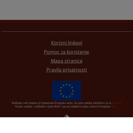
Korisni linkovi
Pomoc za koristenje
Mapa stranice
Pravila privatnosti
Redizajn web stranice je finansirala Evropska unija. Za njen sadržaj isključivo je odgovorno
Visoko sudsko i tužilačko vijeće BiH i ona ne odražava nužno stavove Evropske unije.