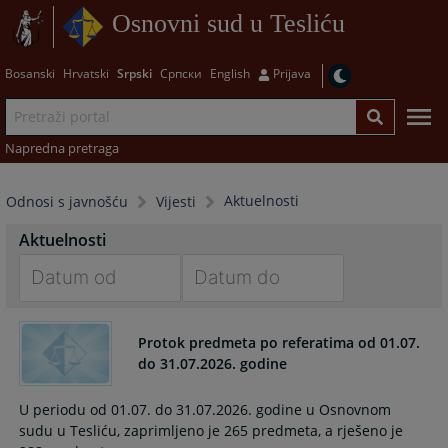
Osnovni sud u Tesliću
Bosanski
Hrvatski
Srpski
Српски
English
Prijava
Napredna pretraga
Aktuelnosti
Odnosi s javnošću
Vijesti
Aktuelnosti
Navigate
Navigate
forward
forward
Protok predmeta po referatima od 01.07.
to
to
do 31.07.2026. godine
interact
interact
with
with
U periodu od 01.07. do 31.07.2026. godine u Osnovnom
the
the
sudu u Tesliću, zaprimljeno je 265 predmeta, a rješeno je
calendar
calendar