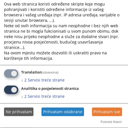
Ova web stranica koristi određene skripte koje mogu
Produžen pritvor optuženom
pohranjivati i koristiti određene informacije iz vašeg
browsera i vašeg uređaja (npr. IP adresa uređaja, varijable o
sesiji unutar browsera, ...).
Osnovni sud u Tesliću, dana 17.07.2026. godine, donio je
Neke od ovih informacija su nam neophodne i bez njih web
rješenje kojim se prema optuženom E.A., zbog krivičnog
stranica ne bi mogla fukcionisati u svom punom obimu, dok
djela neovlaštena proizvodnja i promet opojnih droga iz
neke nisu prijeko neophodne a služe za dodatne stvari (npr.
člana 207. stav 1. Krivičnog zakonika Republike Srpske, na
procjenu nivoa posjećenosti, budućeg usavršavanja
stranice...).
prijedlog Okružnog javnog tužilaštva u Doboju, produžava
Na ovom mjestu možete dozvoliti ili uskratiti pravo na
pritvor po osnovu iz člana 197. stav 1. tačka v) Zakona o
korištenje tih informacija.
krivičnom postupku RS.
Translation
(obavezna)
Izvještaj o radu suda za period od 01.01.
↓
2
Servisi treće strane
do 30.06.2026. godine
Analitika o posjećenosti stranica
↓
2
Servisi treće strane
U periodu od 01.01. do 30.06.2026. godine u Osnovnom
sudu u Tesliću zaprimljeno je 2103 predmeta, a rješeno je
1653 predmeta.
Ne prihvatam
Prihvatam odabrane
Prihvatam sve
Pokreće Klaro!