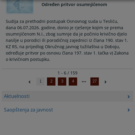
Određen pritvor osumnjičenom
Sudija za prethodni postupak Osnovnog suda u Tesliću,
dana 06.07.2026. godine, donio je rješenje kojim se prema
osumnjičenom N.I., zbog sumnje da je počinio krivično djelo
nasilje u porodici ili porodičnoj zajednici iz člana 190. stav 1.
KZ RS, na prijedlog Okružnog javnog tužilaštva u Doboju,
određuje pritvor po osnovu člana 197. stav 1. tačka v) Zakona
1 - 6 / 159
1
2
3
4
27
Aktuelnosti
Saopštenja za javnost