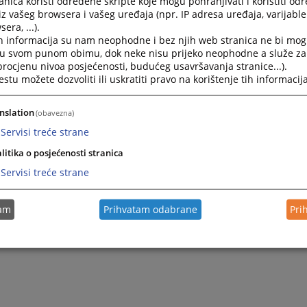
nica koristi određene skripte koje mogu pohranjivati i koristiti od
iz vašeg browsera i vašeg uređaja (npr. IP adresa uređaja, varijable 
era, ...).
h informacija su nam neophodne i bez njih web stranica ne bi mog
i u svom punom obimu, dok neke nisu prijeko neophodne a služe z
 procjenu nivoa posjećenosti, budućeg usavršavanja stranice...).
tu možete dozvoliti ili uskratiti pravo na korištenje tih informacija
nslation
(obavezna)
Servisi treće strane
litika o posjećenosti stranica
Servisi treće strane
tam
Prihvatam odabrane
Pri