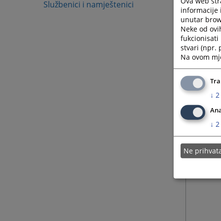
Ova web stra
Službenici i namještenici
informacije 
unutar brows
Neke od ovi
fukcionisat
stvari (npr.
Na ovom mjes
Tra
↓
2
Ana
↓
2
Ne prihva