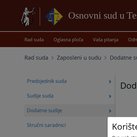
Osnovni sud u Te
Rad suda
Oglasna ploča
Vaša pitanja
Odn
Dodatne s
Rad suda
Zaposleni u sudu
Predsjednik suda
Dod
Sudije suda
Dodatne sudije
Korišt
Stručni saradnici