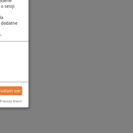
ređene
o sesiji
la
a dodatne
.
hvatam sve
Pokreće Klaro!