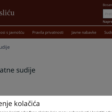
Bosan
sliću
Idi
na
Napre
sadržaj
osi s javnošću
Pravila privatnosti
Javne nabavke
Suds
udije
atne sudije
enje kolačića