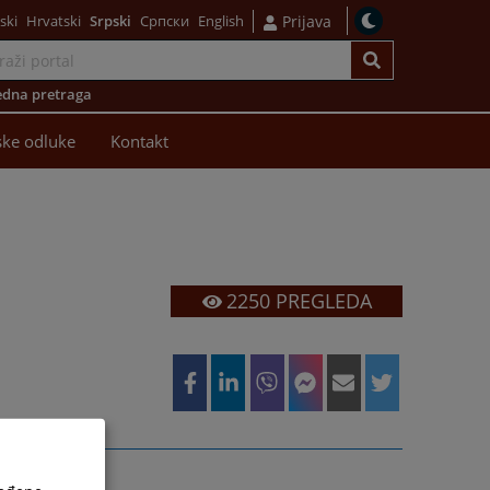
ski
Hrvatski
Srpski
Српски
English
Prijava
dna pretraga
ke odluke
Kontakt
2250
PREGLEDA