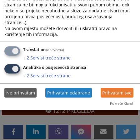
stranica ne bi mogla fukcionisati u svom punom obimu, dok
Osnovni sud u Trebinju
neke nisu prijeko neophodne a služe za dodatne stvari (npr.
procjenu nivoa posjećenosti, budućeg usavršavanja
Osnovni sud u Višegradu
stranice...).
Osnovni sud u Vlasenici
Na ovom mjestu možete dozvoliti ili uskratiti pravo na
korištenje tih informacija.
Osnovni sud u Zvorniku
Translation
(obavezna)
Viši privredni sud Banja Luka
↓
2
Servisi treće strane
Okružni privredni sud u Banja Luci
Analitika o posjećenosti stranica
Okružni privredni sud u Doboju
↓
2
Servisi treće strane
Okružni privredni sud u Istočnom Sarajevu
Ne prihvatam
Prihvatam odabrane
Prihvatam sve
Okružni privredni sud u Trebinju
Pokreće Klaro!
1212
PREGLEDA