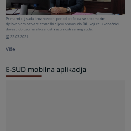
Primarni cilj suda kroz naredni period bit će da se sistemskim
djelovanjem ostvare strateški ciljevi pravosuđa BiH koji će u konačnici
dovesti do uzorne efikasnosti i ažurnosti samog suda.
22.03.2021.
Više
E-SUD mobilna aplikacija