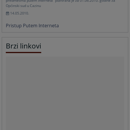
predmetima putem Interneta" planirana je za 01.06.2010. godine za
Općinski sud u Cazinu
14.05.2010.
Pristup Putem Interneta
Brzi linkovi