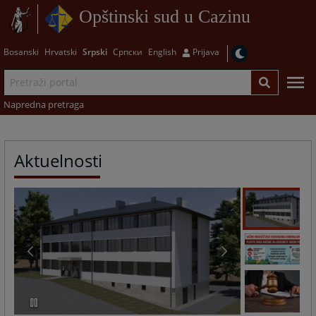
Opštinski sud u Cazinu
Bosanski
Hrvatski
Srpski
Српски
English
Prijava
Napredna pretraga
Aktuelnosti