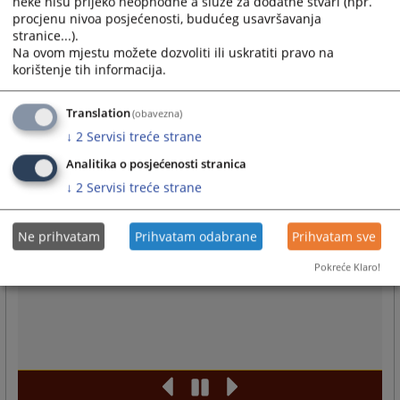
neke nisu prijeko neophodne a služe za dodatne stvari (npr.
procjenu nivoa posjećenosti, budućeg usavršavanja
stranice...).
Na ovom mjestu možete dozvoliti ili uskratiti pravo na
korištenje tih informacija.
Translation
(obavezna)
↓
2
Servisi treće strane
Analitika o posjećenosti stranica
↓
2
Servisi treće strane
Ne prihvatam
Prihvatam odabrane
Prihvatam sve
Pokreće Klaro!