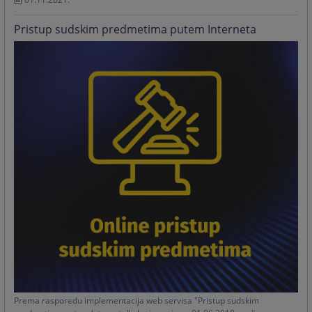
Pristup sudskim predmetima putem Interneta
Prema rasporedu implementacija web servisa "Pristup sudskim