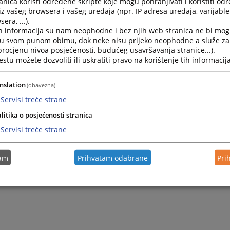
nica koristi određene skripte koje mogu pohranjivati i koristiti od
iz vašeg browsera i vašeg uređaja (npr. IP adresa uređaja, varijable 
era, ...).
h informacija su nam neophodne i bez njih web stranica ne bi mog
i u svom punom obimu, dok neke nisu prijeko neophodne a služe z
 procjenu nivoa posjećenosti, budućeg usavršavanja stranice...).
tu možete dozvoliti ili uskratiti pravo na korištenje tih informacija
nslation
(obavezna)
Servisi treće strane
litika o posjećenosti stranica
Servisi treće strane
tam
Prihvatam odabrane
Pri