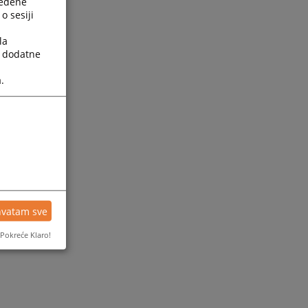
ređene
o sesiji
la
a dodatne
.
hvatam sve
Pokreće Klaro!