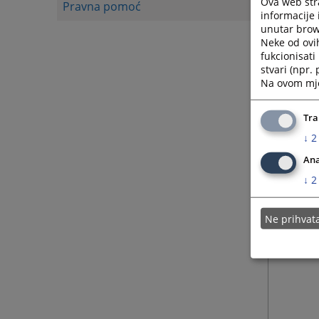
Ova web stra
Pravna pomoć
informacije 
unutar brows
Neke od ovi
fukcionisat
stvari (npr.
Na ovom mjes
Tra
↓
2
Ana
↓
2
Ne prihva