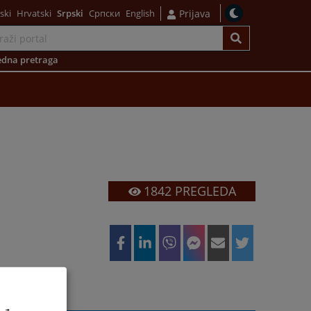
ski
Hrvatski
Srpski
Српски
English
Prijava
dna pretraga
1842
PREGLEDA