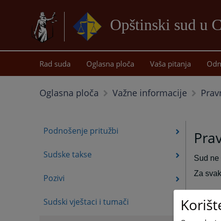
Opštinski sud u 
Rad suda
Oglasna ploča
Vaša pitanja
Odn
Prav
Oglasna ploča
Važne informacije
Podnošenje pritužbi
Pra
Sudske takse
Sud ne 
Za svak
Pozivi
Korišt
Sudski vještaci i tumači