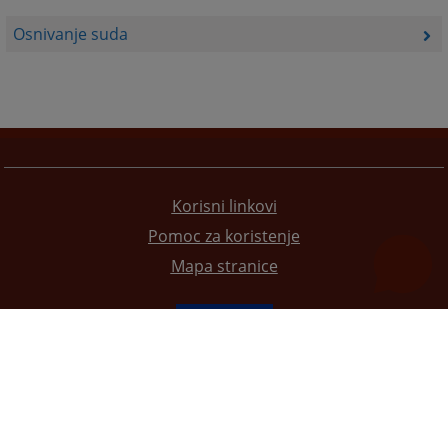
Osnivanje suda
Korisni linkovi
Pomoc za koristenje
Mapa stranice
Redizajn web stranice je finansirala Evropska unija. Za njen sadržaj isključivo je odgovorno
Visoko sudsko i tužilačko vijeće BiH i ona ne odražava nužno stavove Evropske unije.