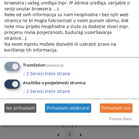
browsera i vašeg uređaja (npr. IP adresa uređaja, varijable o
02.09.2009.
and
and
sesiji unutar browsera, ...).
select
select
Neke od ovih informacija su nam neophodne i bez njih web
a
a
stranica ne bi mogla fukcionisati u svom punom obimu, dok
date.
date.
neke nisu prijeko neophodne a služe za dodatne stvari (npr.
Press
Press
procjenu nivoa posjećenosti, budućeg usavršavanja
stranice...).
the
the
Na ovom mjestu možete dozvoliti ili uskratiti pravo na
question
question
korištenje tih informacija.
mark
mark
key
key
Translation
(obavezna)
to
to
get
get
↓
2
Servisi treće strane
the
the
Analitika o posjećenosti stranica
keyboard
keyboard
↓
2
Servisi treće strane
shortcuts
shortcuts
for
for
changing
changing
Ne prihvatam
Prihvatam odabrane
Prihvatam sve
dates.
dates.
Pokreće Klaro!
1 - 1 / 1
1