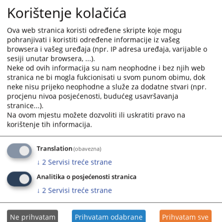
Korištenje kolačića
suda ili na e-mail adresu Predsjednika suda:
erol.husic@pravosudje.ba
Ova web stranica koristi određene skripte koje mogu
pohranjivati i koristiti određene informacije iz vašeg
5094
PREGLEDA
browsera i vašeg uređaja (npr. IP adresa uređaja, varijable o
sesiji unutar browsera, ...).
Neke od ovih informacija su nam neophodne i bez njih web
stranica ne bi mogla fukcionisati u svom punom obimu, dok
neke nisu prijeko neophodne a služe za dodatne stvari (npr.
procjenu nivoa posjećenosti, budućeg usavršavanja
stranice...).
Na ovom mjestu možete dozvoliti ili uskratiti pravo na
korištenje tih informacija.
Translation
(obavezna)
↓
2
Servisi treće strane
Analitika o posjećenosti stranica
↓
2
Servisi treće strane
Ne prihvatam
Prihvatam odabrane
Prihvatam sve