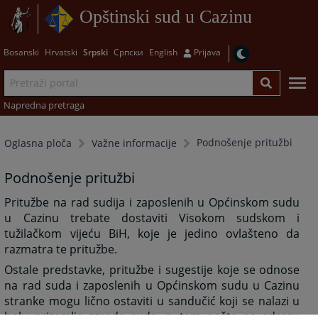
Opštinski sud u Cazinu
Bosanski
Hrvatski
Srpski
Српски
English
Prijava
Napredna pretraga
Podnošenje pritužbi
Oglasna ploča
Važne informacije
Podnošenje pritužbi
Pritužbe na rad sudija i zaposlenih u Općinskom sudu
u Cazinu trebate dostaviti Visokom sudskom i
tužilačkom vijeću BiH, koje je jedino ovlašteno da
razmatra te pritužbe.
Ostale predstavke, pritužbe i sugestije koje se odnose
na rad suda i zaposlenih u Općinskom sudu u Cazinu
stranke mogu lično ostaviti u sandučić koji se nalazi u
holu prizemlja zgrade suda, putem pošte na adresu