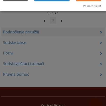
Pokreće Klaro!
1 - 1 / 1
1
Podnošenje pritužbi
Sudske takse
Pozivi
Sudski vještaci i tumači
Pravna pomoć
Korisni linkovi