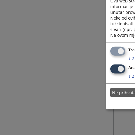
Ova web stra
informacije 
unutar brows
04.09.
Neke od ovi
fukcionisat
stvari (npr.
Na ovom mjes
Tra
↓
2
Ana
↓
2
Ne prihva