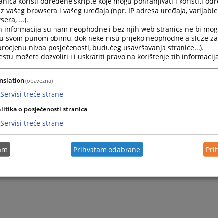
nica koristi određene skripte koje mogu pohranjivati i koristiti od
iz vašeg browsera i vašeg uređaja (npr. IP adresa uređaja, varijable 
era, ...).
2023.
Odluka o obustavi postupka javne nabavke LOT1 Skeneri 
h informacija su nam neophodne i bez njih web stranica ne bi mog
i u svom punom obimu, dok neke nisu prijeko neophodne a služe z
 procjenu nivoa posjećenosti, budućeg usavršavanja stranice...).
tu možete dozvoliti ili uskratiti pravo na korištenje tih informacija
nslation
(obavezna)
Servisi treće strane
litika o posjećenosti stranica
Servisi treće strane
tam
Prihvatam odabrane
Pri