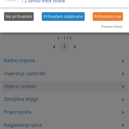
↓
2
Servisi treće strane
Ne prihvatam
Prihvatam odabrane
Prihvatam sve
Pokreće Klaro!
1 - 1 / 1
1
Radno vrijeme
Uvjerenja i potvrde
Ovjere i prepisi
Zemljišne knjige
Prijem pošte
Razgledanje spisa