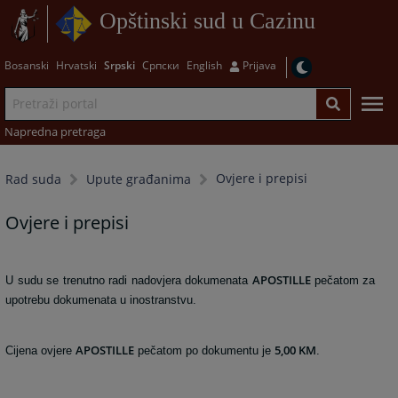
Opštinski sud u Cazinu
Bosanski
Hrvatski
Srpski
Српски
English
Prijava
Napredna pretraga
Ovjere i prepisi
Rad suda
Upute građanima
Ovjere i prepisi
APOSTILLE
U sudu se trenutno radi nadovjera dokumenata
pečatom za
upotrebu dokumenata u inostranstvu.
APOSTILLE
5,00 KM
Cijena ovjere
pečatom po dokumentu je
.