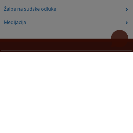
Žalbe na sudske odluke
Medijacija
Korisni linkovi
Pomoc za koristenje
Mapa stranice
Redizajn web stranice je finansirala Evropska unija. Za njen sadržaj isključivo je odgovorno
Visoko sudsko i tužilačko vijeće BiH i ona ne odražava nužno stavove Evropske unije.