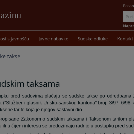
Bosan
Cazinu
Idi
na
Napre
sadržaj
osi s javnošću
Javne nabavke
Sudske odluke
Kontakt
ke takse
udskim taksama
upku pred sudovima plaćaju se sudske takse po odredbama
 (“Službeni glasnik Unsko-sanskog kantona” broj: 3/97, 6/98, 4
ksene tarife koja je njegov sastavni dio.
ropisane Zakonom o sudskim taksama i Taksenom tarifom pla
u ili u čijem interesu se preduzimaju radnje u postupku pred su