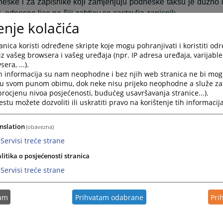
eske i za zapisnike koji zamjenjuju podneske taksu je dužno da
 odnosno lice na čiji zahtjev se sastavlja zapisnik.
enje kolačića
ku prvostepenog suda taksu je dužan da plati tužilac, odnos
 poravnanje taksu su dužne da plate obje strane, ukoliko 
nica koristi određene skripte koje mogu pohranjivati i koristiti od
je ugovoreno.
iz vašeg browsera i vašeg uređaja (npr. IP adresa uređaja, varijable 
era, ...).
uku drugostepenog suda i za odluku po vanrednom pravnom
h informacija su nam neophodne i bez njih web stranica ne bi mog
e dužan da plati podnosilac žalbe, odnosno lice u čijem in
i u svom punom obimu, dok neke nisu prijeko neophodne a služe z
k po vanrednom pravnom sredstvu.
 procjenu nivoa posjećenosti, budućeg usavršavanja stranice...).
tu možete dozvoliti ili uskratiti pravo na korištenje tih informacija
Obaveza plaćanja takse nastaje:
podneske (tužbe, odgovore na tužbe, žalbe i druga pravna sre
nslation
(obavezna)
Servisi treće strane
dske prepise - kada se zatraže od suda,
litika o posjećenosti stranica
sudske odluke - kada se objave, a ako stranka nije prisutna ob
Servisi treće strane
nije javno objavljena - kada se stranci ili njenom zastupniku dos
a poravnanja - kada se zaključe,
tam
Prihvatam odabrane
Pri
za paušalnu taksu u postupku raspravljanja zaostavštine 
ivanju donešeno,