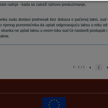
tale radnje - kada se zatraži njihovo preduzimanje,
anka sudu dostavi podnesak bez dokaza o paćenoj taksi, sud ć
 njenog punomoćnika da uplati odgovarajuću taksu u roku od
 stranka ne uplati taksu u ovom roku sud će nastaviti postupak i 
takse.
1 - 1 / 1
1