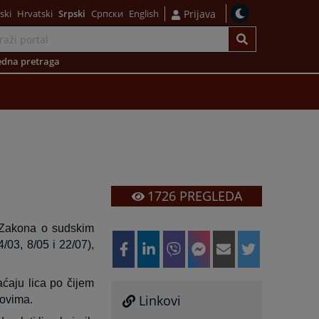
ski
Hrvatski
Srpski
Српски
English
Prijava
dna pretraga
1726
PREGLEDA
 Zakona o sudskim
/03, 8/05 i 22/07),
ćaju lica po čijem
Linkovi
dovima.