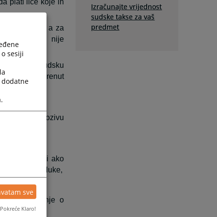
 plati lice koje ih
Izračunajte vrijednost
sudske takse za vaš
predmet
no predlagač, a za
u poravnanju nije
ređene
o sesiji
 sredstvu, sudsku
la
teresu je pokrenut
a dodatne
.
dstva) – po pozivu
javljivanju ili ako
tavi prepis odluke,
hvatam sve
- kada rješenje o
Pokreće Klaro!