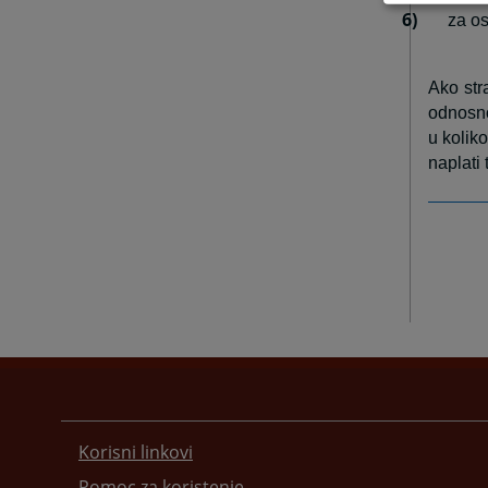
6)
za os
Ako str
odnosno
u koliko
naplati 
Korisni linkovi
Pomoc za koristenje