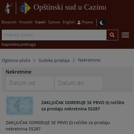
Opštinski sud u Cazinu
Bosanski
Hrvatski
Srpski
Српски
English
Prijava
Napredna pretraga
Nekretnine
Oglasna ploča
Sudska prodaja
Nekretnine
Navigate
Navigate
forward
forward
ZAKLJUČAK ODREĐUJE SE PRVO (I) ročište
to
to
za prodaju nekretnina 55287
interact
interact
with
with
ZAKLJUČAK ODREĐUJE SE PRVO (I) ročište za prodaju
the
the
nekretnina 55287
calendar
calendar