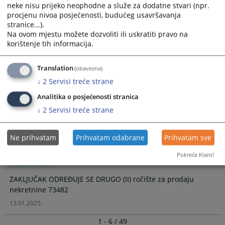
neke nisu prijeko neophodne a služe za dodatne stvari (npr.
ZAKLJUČAK - ODREĐUJE SE PRVO (I) ročište za prodaju
procjenu nivoa posjećenosti, budućeg usavršavanja
nekretnine 034864
stranice...).
13.10.2025.
Na ovom mjestu možete dozvoliti ili uskratiti pravo na
korištenje tih informacija.
ZAKLJUČAK - ODREĐUJE SE TREĆE (III)
Translation
(obavezna)
ročište za prodaju nekretnine 73482
↓
2
Servisi treće strane
ZAKLJUČAK - ODREĐUJE SE TREĆE (III) ročište za prodaju
Analitika o posjećenosti stranica
nekretnine
↓
2
Servisi treće strane
17.07.2025.
Ne prihvatam
Prihvatam odabrane
Prihvatam sve
ZAKLJUČAK ODREĐUJE SE DRUGO (II)
Pokreće Klaro!
ročište za prodaju nekretnine 73482
ZAKLJUČAK ODREĐUJE SE DRUGO (II) ročište za prodaju
nekretnine 73482
13.01.2025.
1 - 6 / 49