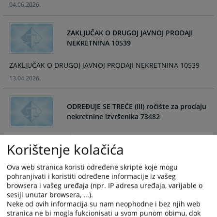
04.06.2026.
and
and
select
select
a
a
ZAKLJUČAK O DRUGOJ JAVNOJ PRODAJI
date.
date.
NEKRETNINA 10539
Press
Press
the
the
ZAKLJUČAK O DRUGOJ JAVNOJ PRODAJI NEKRETNINA 10539
question
question
13.04.2026.
mark
mark
key
key
to
to
ODREĐUJE SE TREĆE (III) ročište za prodaju
get
get
nekretnine izvršenika 73482
the
the
keyboard
keyboard
ODREĐUJE SE TREĆE (III) ročište za prodaju nekretnine
Korištenje kolačića
shortcuts
shortcuts
izvršenika 73482
for
for
13.04.2026.
Ova web stranica koristi određene skripte koje mogu
changing
changing
pohranjivati i koristiti određene informacije iz vašeg
dates.
dates.
browsera i vašeg uređaja (npr. IP adresa uređaja, varijable o
ZAKLJUČAK - ODREĐUJE SE PRVO (I) ročište
sesiji unutar browsera, ...).
za prodaju nekretnine 034864
Neke od ovih informacija su nam neophodne i bez njih web
stranica ne bi mogla fukcionisati u svom punom obimu, dok