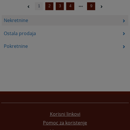
1
2
3
4
9
Nekretnine
Ostala prodaja
Pokretnine
Korisni linkovi
Pomoc za koristenje