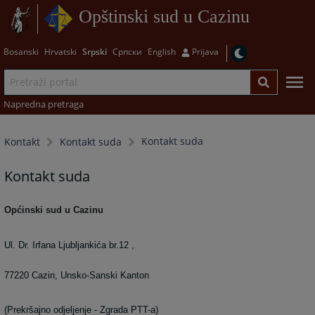
Opštinski sud u Cazinu
Bosanski
Hrvatski
Srpski
Српски
English
Prijava
Napredna pretraga
Kontakt suda
Kontakt
Kontakt suda
Kontakt suda
Općinski sud u Cazinu
Ul. Dr. Irfana Ljubljankića br.12 ,
77220 Cazin, Unsko-Sanski Kanton
(Prekršajno odjeljenje - Zgrada PTT-a
)