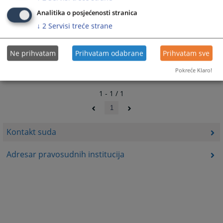
9901
PREGLEDA
Analitika o posjećenosti stranica
↓
2
Servisi treće strane
Ne prihvatam
Prihvatam odabrane
Prihvatam sve
Pokreće Klaro!
1 - 1 / 1
1
Kontakt suda
Adresar pravosudnih institucija