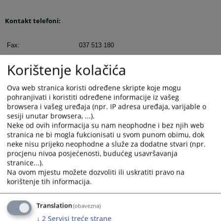
Kontakt telefoni:
Fax:
037 513 180
Korištenje kolačića
Sekretar suda:
037 510 025
Ova web stranica koristi određene skripte koje mogu
Zemljišnoknjižni ured:
037 539 226
pohranjivati i koristiti određene informacije iz vašeg
browsera i vašeg uređaja (npr. IP adresa uređaja, varijable o
sesiji unutar browsera, ...).
Prekršajno odjeljene:
037 514 045
Neke od ovih informacija su nam neophodne i bez njih web
stranica ne bi mogla fukcionisati u svom punom obimu, dok
Centrala:
037 514 019
neke nisu prijeko neophodne a služe za dodatne stvari (npr.
procjenu nivoa posjećenosti, budućeg usavršavanja
stranice...).
Računovodstvo:
037 539 225
Na ovom mjestu možete dozvoliti ili uskratiti pravo na
korištenje tih informacija.
E-mail adresa:
opsud-cazin@pravosudje.ba
Translation
(obavezna)
↓
2
Servisi treće strane