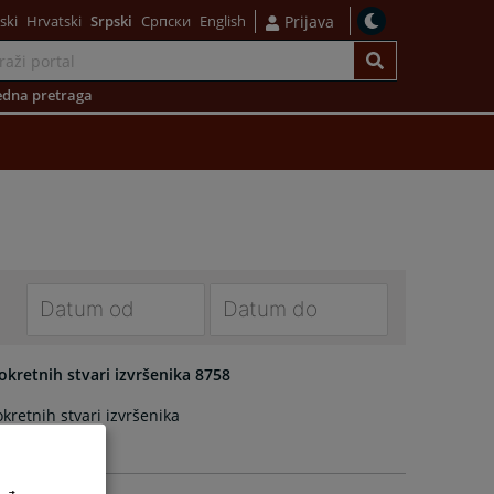
ski
Hrvatski
Srpski
Српски
English
Prijava
dna pretraga
Navigate
Navigate
forward
forward
kretnih stvari izvršenika 8758
to
to
retnih stvari izvršenika
interact
interact
with
with
the
the
calendar
calendar