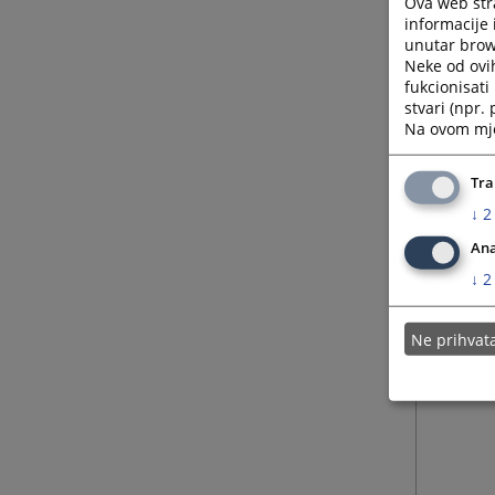
Ova web stra
informacije 
unutar brows
Neke od ovi
fukcionisat
stvari (npr.
Na ovom mjes
Tra
↓
2
Ana
↓
2
Ne prihva