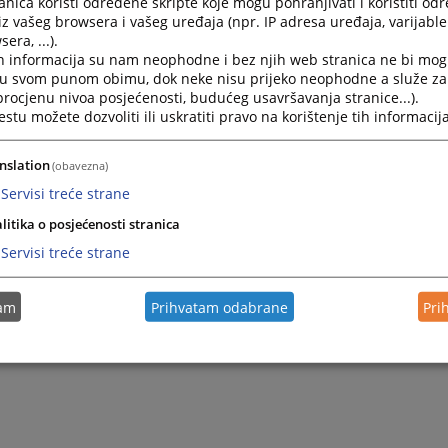
nica koristi određene skripte koje mogu pohranjivati i koristiti od
Zaključak o prodaji 60315 - Određuje se prva prodaja
iz vašeg browsera i vašeg uređaja (npr. IP adresa uređaja, varijable 
era, ...).
Zaključak o prodaji 60315 - Određuje se prva prodaja 
h informacija su nam neophodne i bez njih web stranica ne bi mog
19.12.2024.
i u svom punom obimu, dok neke nisu prijeko neophodne a služe z
 procjenu nivoa posjećenosti, budućeg usavršavanja stranice...).
tu možete dozvoliti ili uskratiti pravo na korištenje tih informacija
Zaključak o prodaji 8758 - Određuje se prva prodaja 
Zaključak o prodaji 8758 - Određuje se prva prodaja p
nslation
(obavezna)
19.12.2024.
Servisi treće strane
litika o posjećenosti stranica
Servisi treće strane
tam
Prihvatam odabrane
Pri