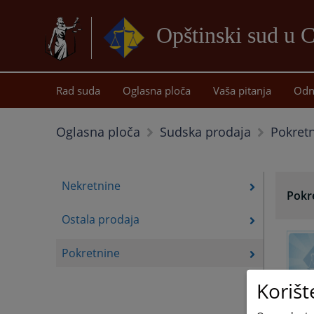
Opštinski sud u 
Rad suda
Oglasna ploča
Vaša pitanja
Odn
Pokret
Oglasna ploča
Sudska prodaja
Nekretnine
Pokr
Ostala prodaja
Pokretnine
Korišt