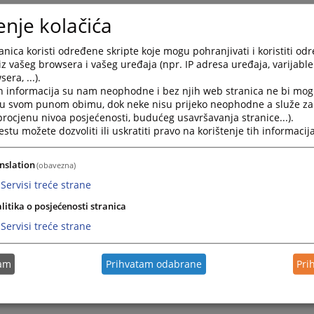
enje kolačića
nica koristi određene skripte koje mogu pohranjivati i koristiti od
iz vašeg browsera i vašeg uređaja (npr. IP adresa uređaja, varijable 
era, ...).
h informacija su nam neophodne i bez njih web stranica ne bi mog
i u svom punom obimu, dok neke nisu prijeko neophodne a služe z
 procjenu nivoa posjećenosti, budućeg usavršavanja stranice...).
tu možete dozvoliti ili uskratiti pravo na korištenje tih informacija
k o web servisu „Pristup sudskim
dmetima putem Interneta“
nslation
(obavezna)
Servisi treće strane
litika o posjećenosti stranica
Servisi treće strane
tam
Prihvatam odabrane
Pri