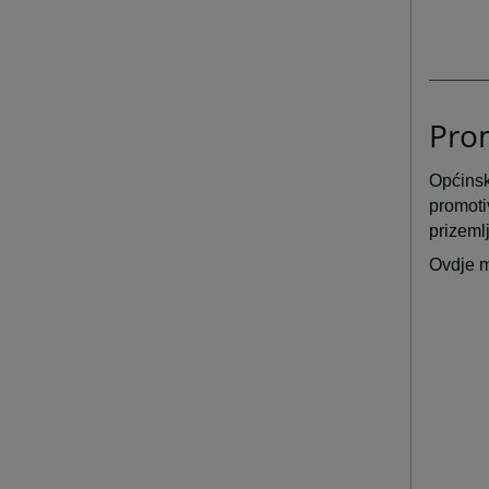
Prom
Općinsk
promot
prizeml
Ovdje m