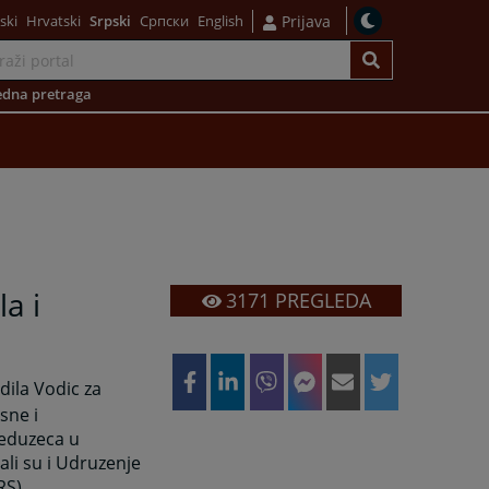
ski
Hrvatski
Srpski
Српски
English
Prijava
dna pretraga
a i
3171
PREGLEDA
dila Vodic za
sne i
reduzeca u
vali su i Udruzenje
RS).