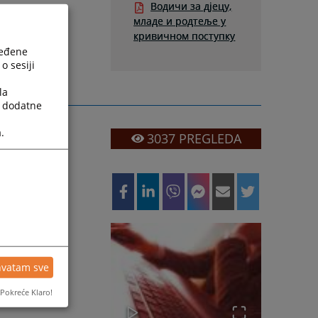
Водичи за дјецу,
младе и родтеље у
кривичном поступку
ređene
o sesiji
la
a dodatne
.
3037
PREGLEDA
hvatam sve
Pokreće Klaro!