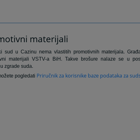
otivni materijali
i sud u Cazinu nema vlastitih promotivnih materijala. Gra
ivni materijali VSTV-a BiH. Takve brošure nalaze se u po
ju zgrade suda.
Priručnik za korisnike baze podataka za sud
ožete pogledati