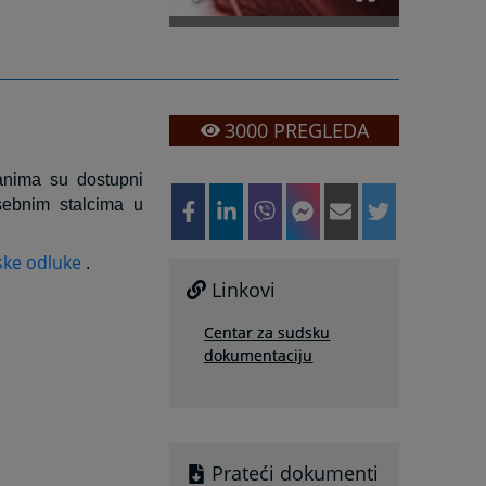
3000
PREGLEDA
đanima su dostupni
sebnim stalcima u
ske odluke
.
Linkovi
Centar za sudsku
dokumentaciju
Prateći dokumenti