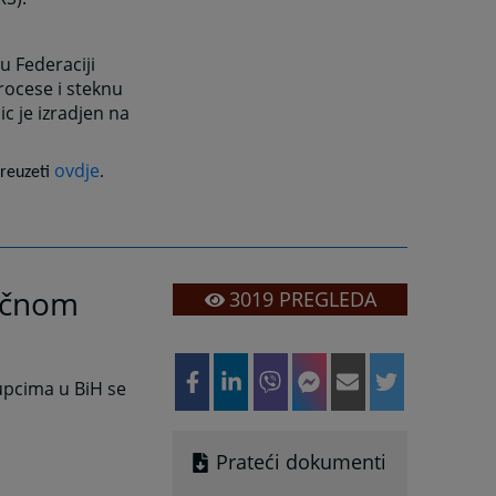
 Federaciji
rocese i steknu
 je izradjen na
ovdje
preuzeti
.
vičnom
3019
PREGLEDA
tupcima u BiH se
Prateći dokumenti