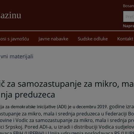
Bosan
Cazinu
Idi
na
Napre
sadržaj
osi s javnošću
Javne nabavke
Sudske odluke
Kontakt
vni materijali
č za samozastupanje za mikro, mal
dnja preduzeca
godine izra
ija za demokratske inicijative (ADI) je u decembru 2019.
tupanje za mikro, mala i srednja preduzeca u Federaciji Bo
vine i Vodic za samozastupanje za mikro, mala i srednja p
ci Srpskoj. Pored ADI-a, u izradi i distribuciji Vodica sudjelo
avaca FBiH (UPFBiH) i Unija udruzenja poslodavaca RS (UUP