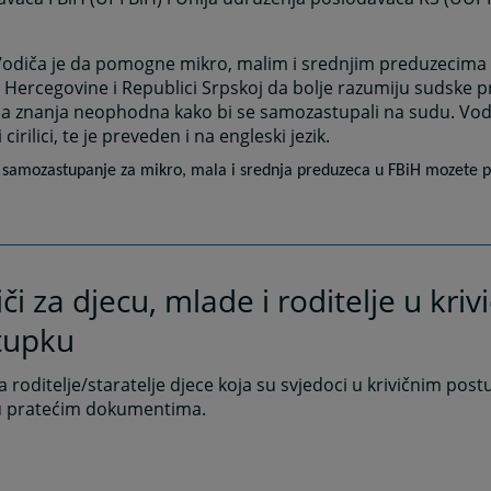
odiča je da pomogne mikro, malim i srednjim preduzecima u
 Hercegovine i Republici Srpskoj da bolje razumiju sudske p
 znanja neophodna kako bi se samozastupali na sudu. Vodic
 i cirilici, te je preveden i na engleski jezik.
 samozastupanje za mikro, mala i srednja preduzeca u FBiH mozete 
či za djecu, mlade i roditelje u kri
tupku
a roditelje/staratelje djece koja su svjedoci u krivičnim pos
 u pratećim dokumentima.