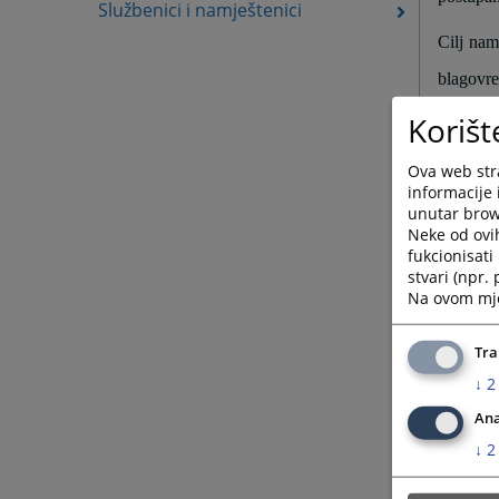
Službenici i namještenici
Cilj nam
blagovr
uspostav
Korišt
Iskreno 
Ova web stra
informacije 
Vaša miš
unutar brows
Neke od ovi
cazin@p
fukcionisat
stvari (npr.
Na ovom mjes
Tra
↓
2
Ana
KRATK
↓
2
Predsjed