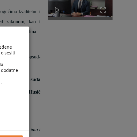
ogućimo kvalitetnu i
pred zakonom, kao i
a u svim predmetima.
ređene
o sesiji
i putem emaila
opsud-
la
a dodatne
Predsjednik suda
.
Erol Husić
u Bihaću, gdje ima i