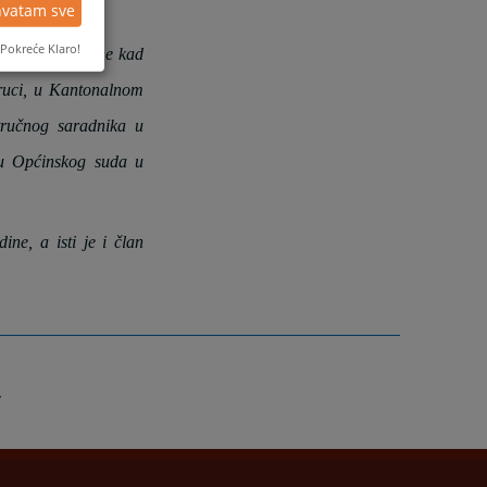
hvatam sve
Pokreće Klaro!
v od 2008. godine kad
truci, u Kantonalnom
tručnog saradnika u
u Općinskog suda u
ne, a isti je i član