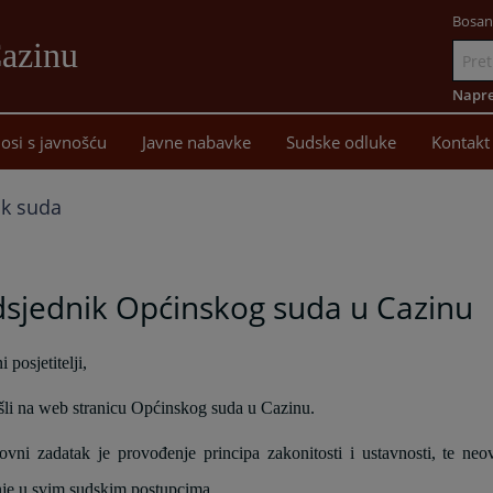
Bosan
Cazinu
Idi
na
Napre
sadržaj
osi s javnošću
Javne nabavke
Sudske odluke
Kontakt
ik suda
dsjednik Općinskog suda u Cazinu
 posjetitelji,
li na web stranicu Općinskog suda u Cazinu.
vni zadatak je provođenje principa zakonitosti i ustavnosti, te neov
je u svim sudskim postupcima.