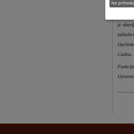
Ne prihva
prebival
Njegova 
je obavl
tužilaš
Općinsk
Cazinu.
Funkcij
Upravn