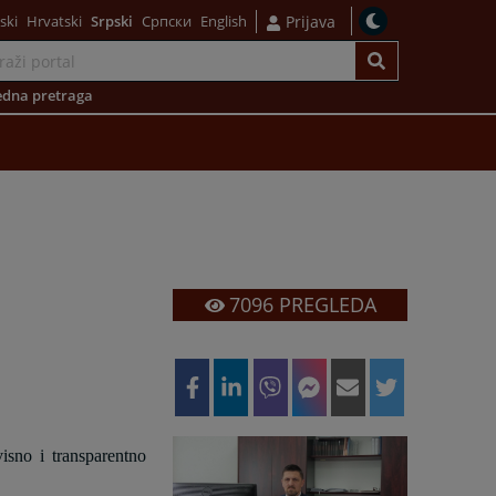
ski
Hrvatski
Srpski
Српски
English
Prijava
dna pretraga
7096
PREGLEDA
isno i transparentno