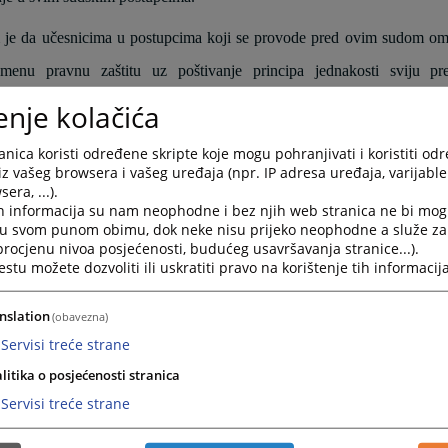
 je da učesnicima u postupcima koji se provode pred ovim sudom om
emenu pravnu zaštitu uz poštivanje principa jednakosti sviju 
ljanje povjerenja građana u objektivno i nepristrasno postupanje sudij
enje kolačića
se nadamo da ćete na našoj web stranici pronaći potrebne informacije.
nica koristi određene skripte koje mogu pohranjivati i koristiti od
iz vašeg browsera i vašeg uređaja (npr. IP adresa uređaja, varijable 
ljenja, kritike, prijedloge i sugestije o web stranici možete dostavit
era, ...).
h informacija su nam neophodne i bez njih web stranica ne bi mog
ravosudje.ba
i u svom punom obimu, dok neke nisu prijeko neophodne a služe z
 procjenu nivoa posjećenosti, budućeg usavršavanja stranice...).
tu možete dozvoliti ili uskratiti pravo na korištenje tih informacija
nslation
(obavezna)
Servisi treće strane
litika o posjećenosti stranica
A BIOGRAFIJA:
Servisi treće strane
nik Općinskog suda u Cazinu Erol Husić rođen je 11.04.1984. godine 