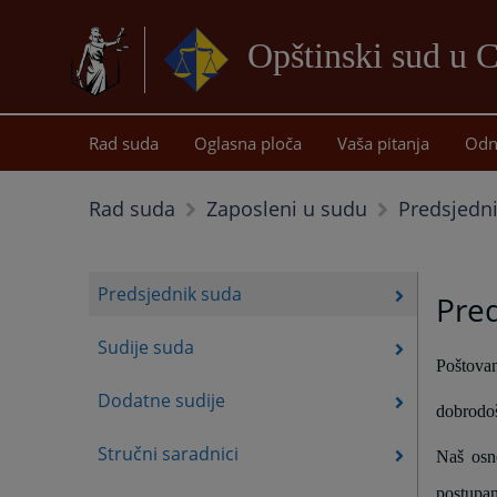
Opštinski sud u 
Rad suda
Oglasna ploča
Vaša pitanja
Odn
Predsjedn
Rad suda
Zaposleni u sudu
Predsjednik suda
Pre
Sudije suda
Poštovani
Dodatne sudije
dobrodoš
Stručni saradnici
Naš osno
postupan