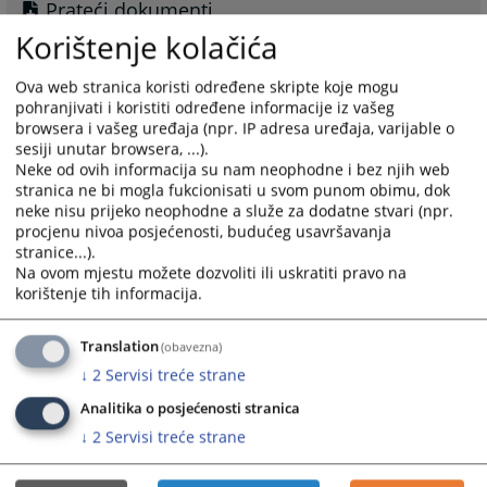
Prateći dokumenti
Korištenje kolačića
odluka o prijemu namještenika u radni odnos 16.10.
Ova web stranica koristi određene skripte koje mogu
pohranjivati i koristiti određene informacije iz vašeg
browsera i vašeg uređaja (npr. IP adresa uređaja, varijable o
sesiji unutar browsera, ...).
Neke od ovih informacija su nam neophodne i bez njih web
ODLUKA o prijemu namještenika u radni
stranica ne bi mogla fukcionisati u svom punom obimu, dok
odnos - sudski zapisničar (daktilograf)
neke nisu prijeko neophodne a služe za dodatne stvari (npr.
procjenu nivoa posjećenosti, budućeg usavršavanja
Odluku možete preuzeti kao prateći dokument.
stranice...).
Na ovom mjestu možete dozvoliti ili uskratiti pravo na
2479
PREGLEDA
korištenje tih informacija.
Translation
(obavezna)
↓
2
Servisi treće strane
Analitika o posjećenosti stranica
Prateći dokumenti
↓
2
Servisi treće strane
odluka o prijemu namještenika u radni odnos 23.06.