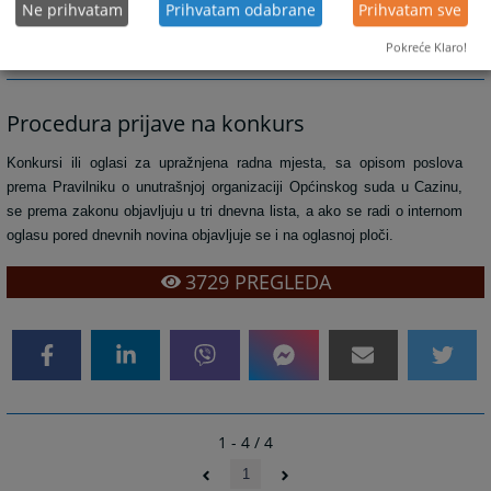
Ne prihvatam
Prihvatam odabrane
Prihvatam sve
Pokreće Klaro!
Procedura prijave na konkurs
Konkursi ili oglasi za upražnjena radna mjesta, sa opisom poslova
prema Pravilniku o unutrašnjoj organizaciji Općinskog suda u Cazinu,
se prema zakonu objavljuju u tri dnevna lista, a ako se radi o internom
oglasu pored dnevnih novina objavljuje se i na oglasnoj ploči.
3729
PREGLEDA
1 - 4 / 4
1