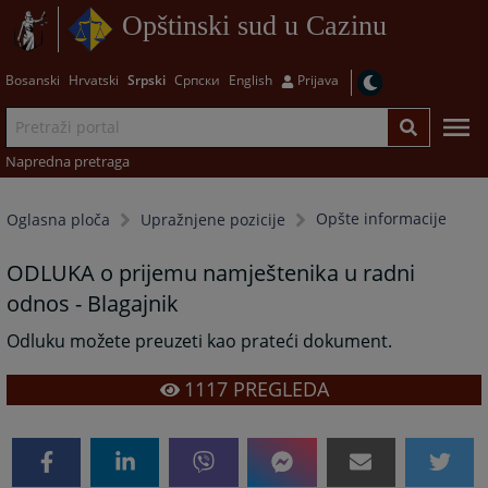
Opštinski sud u Cazinu
Bosanski
Hrvatski
Srpski
Српски
English
Prijava
Napredna pretraga
Opšte informacije
Oglasna ploča
Upražnjene pozicije
ODLUKA o prijemu namještenika u radni
odnos - Blagajnik
Odluku možete preuzeti kao prateći dokument.
1117
PREGLEDA