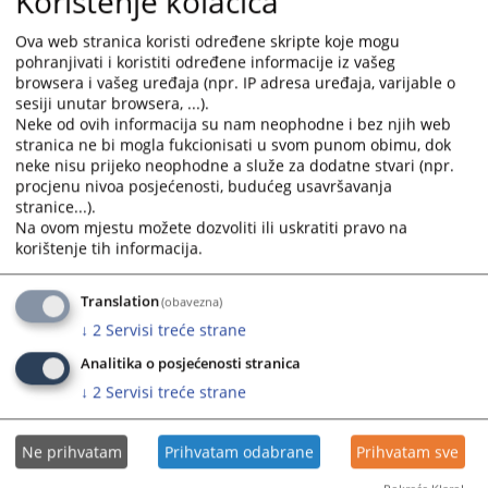
Korištenje kolačića
calendar
calendar
Ova web stranica koristi određene skripte koje mogu
Odluka o izboru najpovoljnijeg ponuđača - Javna nabavka
and
and
pohranjivati i koristiti određene informacije iz vašeg
kompjuterske opreme
select
select
browsera i vašeg uređaja (npr. IP adresa uređaja, varijable o
02.07.2025.
a
a
sesiji unutar browsera, ...).
date.
date.
Neke od ovih informacija su nam neophodne i bez njih web
Odluka o pokretanju konkurentskog postupka broj 17-0-
Press
Press
stranica ne bi mogla fukcionisati u svom punom obimu, dok
Su-25-000736 od 9.6.2025. godine.
the
the
neke nisu prijeko neophodne a služe za dodatne stvari (npr.
10.06.2025.
procjenu nivoa posjećenosti, budućeg usavršavanja
question
question
stranice...).
mark
mark
Na ovom mjestu možete dozvoliti ili uskratiti pravo na
Odluka o poništenju javne nabavke službenog vozila
key
key
korištenje tih informacija.
28.05.2025.
to
to
get
get
Translation
Obavještenje o dodjeli ugovora
(obavezna)
the
the
13.05.2025.
↓
2
Servisi treće strane
keyboard
keyboard
shortcuts
shortcuts
Analitika o posjećenosti stranica
for
for
↓
2
Servisi treće strane
changing
changing
dates.
dates.
Ne prihvatam
Prihvatam odabrane
Prihvatam sve