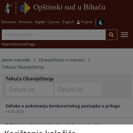
Opštinski sud u Bihaću
Bosanski
Hrvatski
Srpski
Српски
English
Prijava
Napredna pretraga
Javne nabavke
Obavještenja o nabavci
Tekuća Obaviještenja
Tekuća Obaviještenja
Navigate
Navigate
Odluka o pokretanju konkurentskog postupka u prilogu
forward
forward
14.05.2026.
to
to
interact
interact
Odluka o pokretanju konkurentskog postupka
with
with
18.02.2026.
the
the