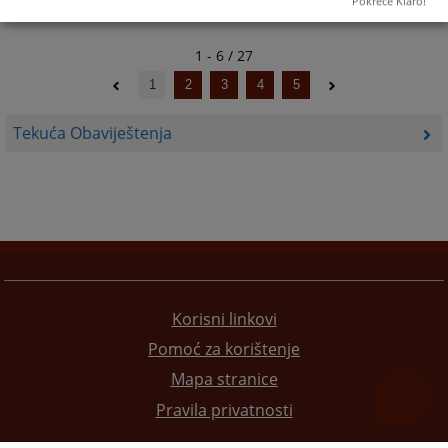
Pokreće Klaro!
1 - 6 / 27
1
2
3
4
5
Tekuća Obaviještenja
Korisni linkovi
Pomoć za korištenje
Mapa stranice
Pravila privatnosti