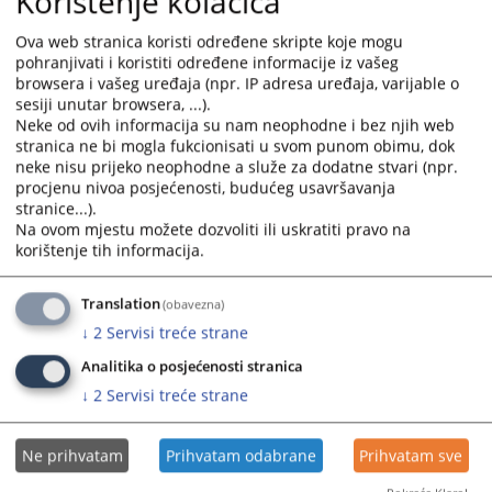
Korištenje kolačića
calendar
calendar
Ova web stranica koristi određene skripte koje mogu
Odluka o izboru najpovoljnijeg ponuđača - Javna nabavka
and
and
pohranjivati i koristiti određene informacije iz vašeg
kompjuterske opreme
select
select
browsera i vašeg uređaja (npr. IP adresa uređaja, varijable o
02.07.2025.
a
a
sesiji unutar browsera, ...).
date.
date.
Neke od ovih informacija su nam neophodne i bez njih web
Odluka o pokretanju konkurentskog postupka broj 17-0-
Press
Press
stranica ne bi mogla fukcionisati u svom punom obimu, dok
Su-25-000736 od 9.6.2025. godine.
the
the
neke nisu prijeko neophodne a služe za dodatne stvari (npr.
10.06.2025.
procjenu nivoa posjećenosti, budućeg usavršavanja
question
question
stranice...).
mark
mark
Na ovom mjestu možete dozvoliti ili uskratiti pravo na
Odluka o poništenju javne nabavke službenog vozila
key
key
korištenje tih informacija.
28.05.2025.
to
to
get
get
Translation
Obavještenje o dodjeli ugovora
(obavezna)
the
the
13.05.2025.
↓
2
Servisi treće strane
keyboard
keyboard
shortcuts
shortcuts
Analitika o posjećenosti stranica
for
for
↓
2
Servisi treće strane
changing
changing
dates.
dates.
Ne prihvatam
Prihvatam odabrane
Prihvatam sve