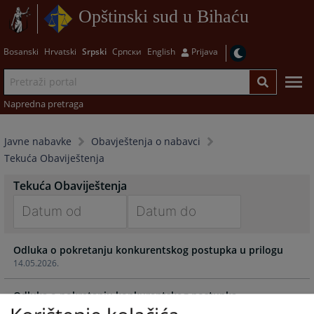
Opštinski sud u Bihaću
Bosanski
Hrvatski
Srpski
Српски
English
Prijava
Napredna pretraga
Javne nabavke
Obavještenja o nabavci
Tekuća Obaviještenja
Tekuća Obaviještenja
Navigate
Navigate
Odluka o pokretanju konkurentskog postupka u prilogu
forward
forward
14.05.2026.
to
to
interact
interact
Odluka o pokretanju konkurentskog postupka
with
with
18.02.2026.
the
the