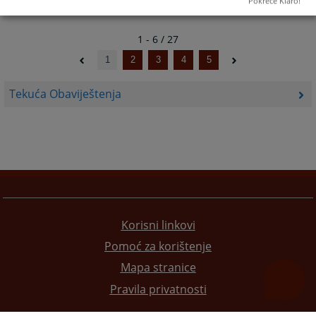
Pokreće Klaro!
1 - 6 / 27
1
2
3
4
5
Tekuća Obaviještenja
Korisni linkovi
Pomoć za korištenje
Mapa stranice
Pravila privatnosti